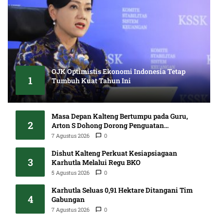
OJK Optimistis Ekonomi Indonesia Tetap
1
Tumbuh Kuat Tahun Ini
5 Agustus 2026
0
Masa Depan Kalteng Bertumpu pada Guru,
2
Arton S Dohong Dorong Penguatan
Pendidikan
7 Agustus 2026
0
Dishut Kalteng Perkuat Kesiapsiagaan
3
Karhutla Melalui Regu BKO
5 Agustus 2026
0
Karhutla Seluas 0,91 Hektare Ditangani Tim
4
Gabungan
7 Agustus 2026
0