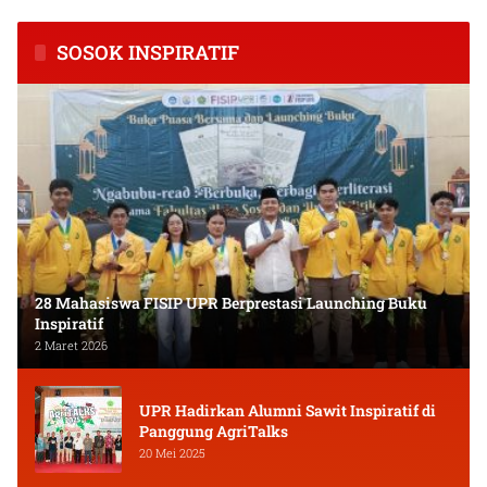
SOSOK INSPIRATIF
28 Mahasiswa FISIP UPR Berprestasi Launching Buku
Inspiratif
2 Maret 2026
UPR Hadirkan Alumni Sawit Inspiratif di
Panggung AgriTalks
20 Mei 2025