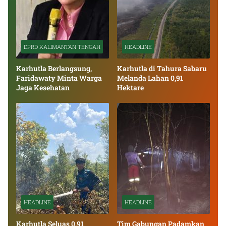
DPRD KALIMANTAN TENGAH
HEADLINE
Karhutla Berlangsung,
Karhutla di Tahura Sabaru
Faridawaty Minta Warga
Melanda Lahan 0,91
Jaga Kesehatan
Hektare
HEADLINE
HEADLINE
Karhutla Seluas 0,91
Tim Gabungan Padamkan