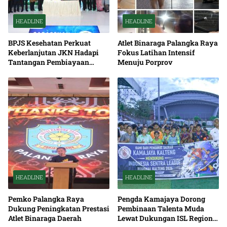
HEADLINE
HEADLINE
BPJS Kesehatan Perkuat
Atlet Binaraga Palangka Raya
Keberlanjutan JKN Hadapi
Fokus Latihan Intensif
Tantangan Pembiayaan
Menuju Porprov
Nasional Bersama
HEADLINE
HEADLINE
Pemko Palangka Raya
Pengda Kamajaya Dorong
Dukung Peningkatan Prestasi
Pembinaan Talenta Muda
Atlet Binaraga Daerah
Lewat Dukungan ISL Regional