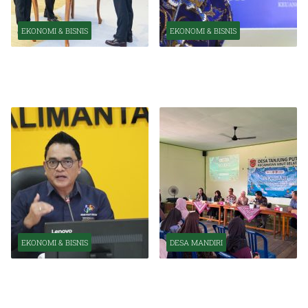
EKONOMI & BISNIS
EKONOMI & BISNIS
Pelantikan Pejabat Baru
OJK Optimistis Ekonomi
Perkuat Transformasi
Indonesia Tetap Tumbuh
Organisasi OJK
Kuat Tahun Ini
EKONOMI & BISNIS
DESA MANDIRI
BPS Catat Kapuas Alami
Inkubasi Desa EKI
Inflasi Tertinggi di
Tingkatkan Kapasitas Usaha
Kalimantan Tengah
dan Keuangan Masyarakat