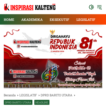
Langsung
ke
konten
HOME
AKADEMIKA
EKSEKUTIF
LEGISLATIF
E
Beranda
LEGISLATIF
DPRD BARITO UTARA
DPRD BARITO UTARA
HEADLINE