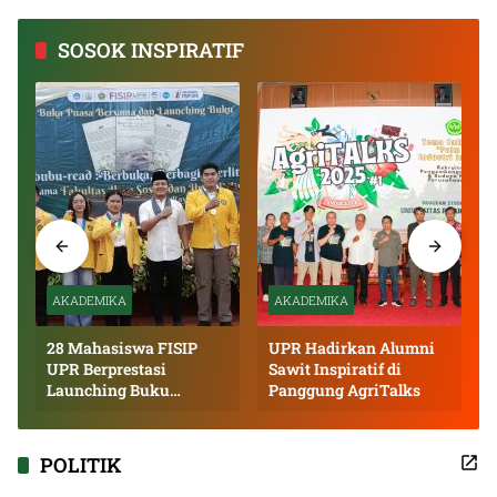
Kalimantan Tengah 2026
SOSOK INSPIRATIF
AKADEMIKA
AKADEMIKA
28 Mahasiswa FISIP
UPR Hadirkan Alumni
UPR Berprestasi
Sawit Inspiratif di
Launching Buku
Panggung AgriTalks
Inspiratif
POLITIK