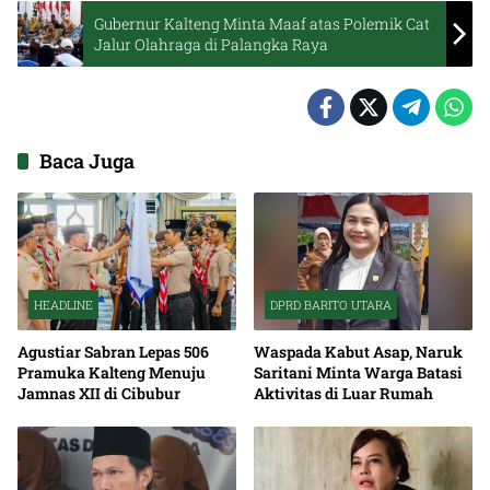
Gubernur Kalteng Minta Maaf atas Polemik Cat
Jalur Olahraga di Palangka Raya
Baca Juga
HEADLINE
DPRD BARITO UTARA
Agustiar Sabran Lepas 506
Waspada Kabut Asap, Naruk
Pramuka Kalteng Menuju
Saritani Minta Warga Batasi
Jamnas XII di Cibubur
Aktivitas di Luar Rumah