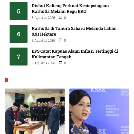
Dishut Kalteng Perkuat Kesiapsiagaan
5
Karhutla Melalui Regu BKO
5 Agustus 2026
0
Karhutla di Tahura Sabaru Melanda Lahan
6
0,91 Hektare
8 Agustus 2026
0
BPS Catat Kapuas Alami Inflasi Tertinggi di
7
Kalimantan Tengah
3 Agustus 2026
0
EKONOMI & BISNIS