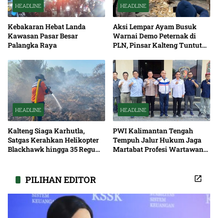
HEADLINE
HEADLINE
Kebakaran Hebat Landa
Aksi Lempar Ayam Busuk
Kawasan Pasar Besar
Warnai Demo Peternak di
Palangka Raya
PLN, Pinsar Kalteng Tuntut
Solusi Pemadaman Listrik
HEADLINE
HEADLINE
Kalteng Siaga Karhutla,
PWI Kalimantan Tengah
Satgas Kerahkan Helikopter
Tempuh Jalur Hukum Jaga
Blackhawk hingga 35 Regu
Martabat Profesi Wartawan
Pemadaman
Bersama
PILIHAN EDITOR