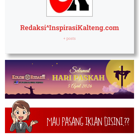
Redaksi^InspirasiKalteng.com
+ posts