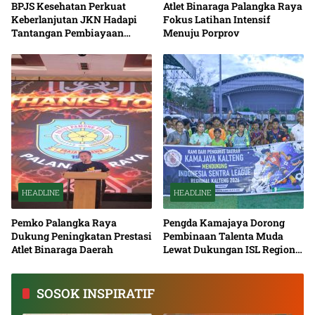
BPJS Kesehatan Perkuat
Atlet Binaraga Palangka Raya
Keberlanjutan JKN Hadapi
Fokus Latihan Intensif
Tantangan Pembiayaan
Menuju Porprov
Nasional Bersama
HEADLINE
HEADLINE
Pemko Palangka Raya
Pengda Kamajaya Dorong
Dukung Peningkatan Prestasi
Pembinaan Talenta Muda
Atlet Binaraga Daerah
Lewat Dukungan ISL Regional
Kalimantan Tengah 2026
SOSOK INSPIRATIF