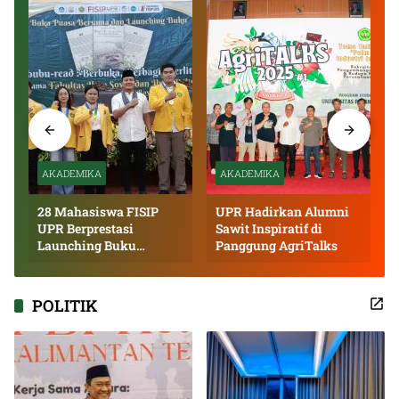
AKADEMIKA
AKADEMIKA
28 Mahasiswa FISIP
UPR Hadirkan Alumni
UPR Berprestasi
Sawit Inspiratif di
Launching Buku
Panggung AgriTalks
Inspiratif
POLITIK