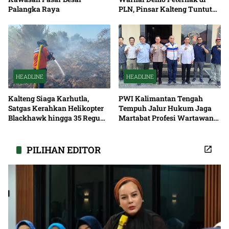
Palangka Raya
PLN, Pinsar Kalteng Tuntut
Solusi Pemadaman Listrik
HEADLINE
HEADLINE
Kalteng Siaga Karhutla,
PWI Kalimantan Tengah
Satgas Kerahkan Helikopter
Tempuh Jalur Hukum Jaga
Blackhawk hingga 35 Regu
Martabat Profesi Wartawan
Pemadaman
Bersama
PILIHAN EDITOR