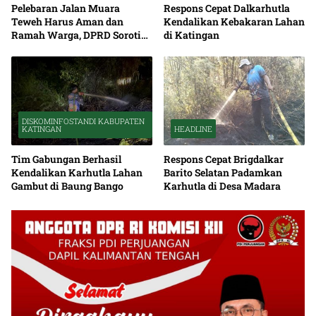
Pelebaran Jalan Muara
Respons Cepat Dalkarhutla
Teweh Harus Aman dan
Kendalikan Kebakaran Lahan
Ramah Warga, DPRD Soroti
di Katingan
Debu serta Standar K3
DISKOMINFOSTANDI KABUPATEN
KATINGAN
HEADLINE
Tim Gabungan Berhasil
Respons Cepat Brigdalkar
Kendalikan Karhutla Lahan
Barito Selatan Padamkan
Gambut di Baung Bango
Karhutla di Desa Madara