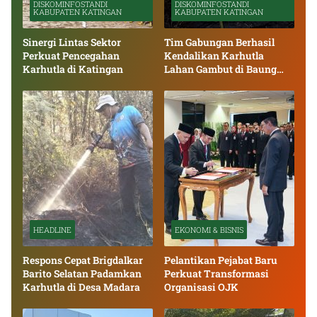
DISKOMINFOSTANDI
DISKOMINFOSTANDI
KABUPATEN KATINGAN
KABUPATEN KATINGAN
Sinergi Lintas Sektor
Tim Gabungan Berhasil
Perkuat Pencegahan
Kendalikan Karhutla
Karhutla di Katingan
Lahan Gambut di Baung
Bango
HEADLINE
EKONOMI & BISNIS
Respons Cepat Brigdalkar
Pelantikan Pejabat Baru
Barito Selatan Padamkan
Perkuat Transformasi
Karhutla di Desa Madara
Organisasi OJK