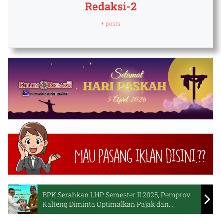
Redaksi-2
+ posts
BPK Serahkan LHP Semester II 2025, Pemprov
Kalteng Diminta Optimalkan Pajak dan
Kualitas Belanja