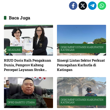
Baca Juga
DISKOMINFOSTANDI KABUPATEN
HEADLINE
KATINGAN
RSUD Doris Raih Pengakuan
Sinergi Lintas Sektor Perkuat
Dunia, Pemprov Kalteng
Pencegahan Karhutla di
Percepat Layanan Stroke
Katingan
hingga Pelosok
DISKOMINFOSTANDI KABUPATEN
DPRD BARITO UTARA
KATINGAN