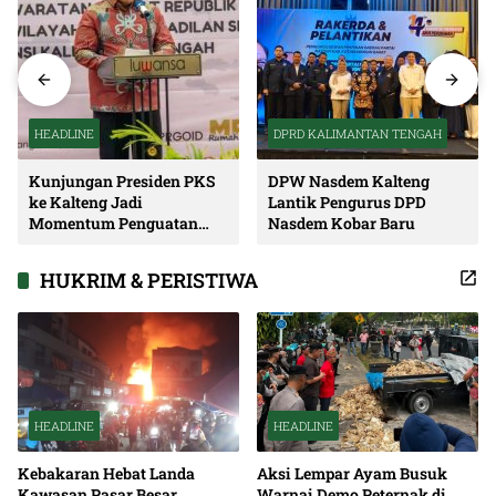
HEADLINE
DPRD KALIMANTAN TENGAH
Kunjungan Presiden PKS
DPW Nasdem Kalteng
ke Kalteng Jadi
Lantik Pengurus DPD
Momentum Penguatan
Nasdem Kobar Baru
Soliditas dan Sinergi
Pembangunan
HUKRIM & PERISTIWA
HEADLINE
HEADLINE
Kebakaran Hebat Landa
Aksi Lempar Ayam Busuk
Kawasan Pasar Besar
Warnai Demo Peternak di