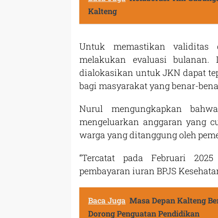
Kalteng
Untuk memastikan validitas 
melakukan evaluasi bulanan.
dialokasikan untuk JKN dapat t
bagi masyarakat yang benar-ben
Nurul mengungkapkan bahwa
mengeluarkan anggaran yang c
warga yang ditanggung oleh peme
“Tercatat pada Februari 202
pembayaran iuran BPJS Kesehatan 
Baca Juga
Masa Depan Kalteng Be
Dorong Penguatan Pendidikan