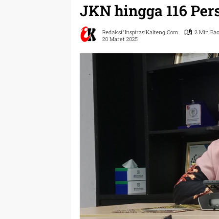
JKN hingga 116 Per
Redaksi^InspirasiKalteng.com
2 Min Ba
20 Maret 2025