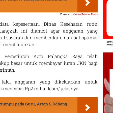
Powered by
Inline Related Posts
data kepesertaan, Dinas Kesehatan rutin
 Langkah ini diambil agar anggaran yang
epat sasaran dan memberikan manfaat optimal
ar membutuhkan.
 Pemerintah Kota Palangka Raya telah
ukup besar untuk membayar iuran JKN bagi
rintah.
5 lalu, anggaran yang dikeluarkan untuk
mencapai Rp2 miliar lebih,” jelasnya.
rtumpu pada Guru, Arton S Dohong