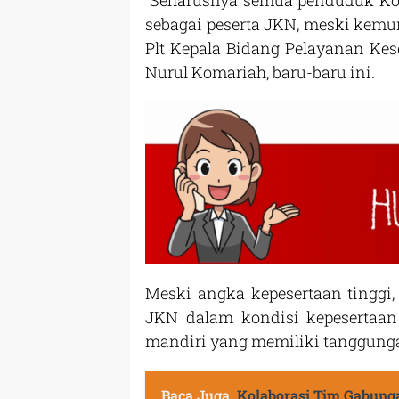
“Seharusnya semua penduduk Kot
sebagai peserta JKN, meski kemun
Plt Kepala Bidang Pelayanan Ke
Nurul Komariah, baru-baru ini.
Meski angka kepesertaan tinggi
JKN dalam kondisi kepesertaan a
mandiri yang memiliki tanggunga
Baca Juga
Kolaborasi Tim Gabunga