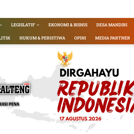
LEGISLATIF
EKONOMI & BISNIS
DESA MANDIRI
LITIK
HUKUM & PERISTIWA
OPINI
MEDIA PARTNER