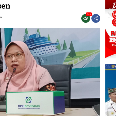
sen
348
ca