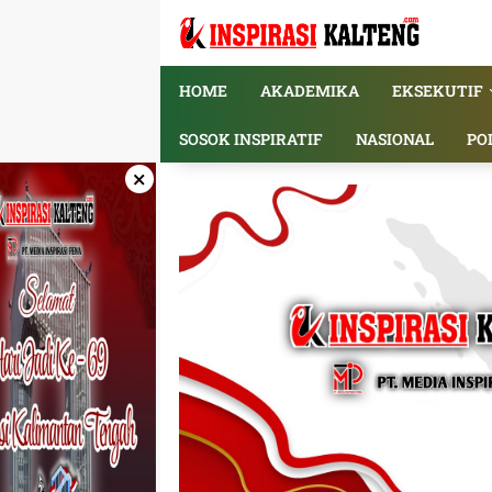
Langsung
ke
konten
HOME
AKADEMIKA
EKSEKUTIF
SOSOK INSPIRATIF
NASIONAL
PO
×