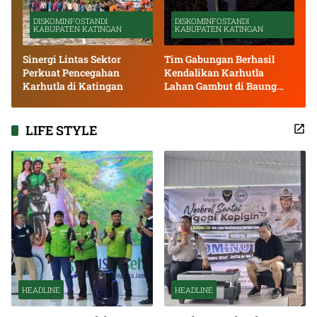
DISKOMINFOSTANDI
DISKOMINFOSTANDI
KABUPATEN KATINGAN
KABUPATEN KATINGAN
Sinergi Lintas Sektor
Tim Gabungan Berhasil
Perkuat Pencegahan
Kendalikan Karhutla
Karhutla di Katingan
Lahan Gambut di Baung
Bango
LIFE STYLE
HEADLINE
HEADLINE