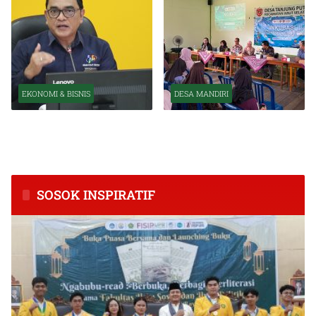
EKONOMI & BISNIS
DESA MANDIRI
BPS Catat Kapuas Alami
Inkubasi Desa EKI
Inflasi Tertinggi di
Tingkatkan Kapasitas Usaha
Kalimantan Tengah
dan Keuangan Masyarakat
SOSOK INSPIRATIF