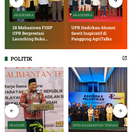
AKADEMIKA
AKADEMIKA
28 Mahasiswa FISIP
UPR Hadirkan Alumni
UPR Berprestasi
Sawit Inspiratif di
Launching Buku
Panggung AgriTalks
Inspiratif
POLITIK
HEADLINE
DPRD KALIMANTAN TENGAH