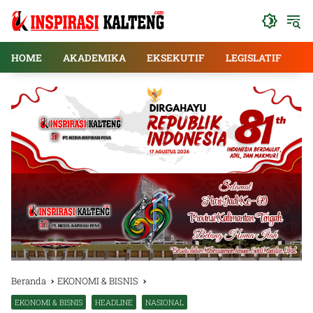
Langsung
ke
konten
HOME
AKADEMIKA
EKSEKUTIF
LEGISLATIF
E
Beranda
EKONOMI & BISNIS
EKONOMI & BISNIS
HEADLINE
NASIONAL