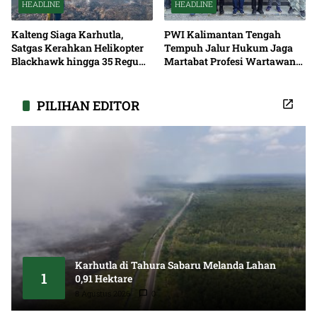
HEADLINE
HEADLINE
Kalteng Siaga Karhutla,
PWI Kalimantan Tengah
Satgas Kerahkan Helikopter
Tempuh Jalur Hukum Jaga
Blackhawk hingga 35 Regu
Martabat Profesi Wartawan
Pemadaman
Bersama
PILIHAN EDITOR
Karhutla di Tahura Sabaru Melanda Lahan
1
0,91 Hektare
8 Agustus 2026
0