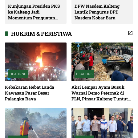
Kunjungan Presiden PKS
DPW Nasdem Kalteng
ke Kalteng Jadi
Lantik Pengurus DPD
Momentum Penguatan
Nasdem Kobar Baru
Soliditas dan Sinergi
Pembangunan
HUKRIM & PERISTIWA
HEADLINE
HEADLINE
Kebakaran Hebat Landa
Aksi Lempar Ayam Busuk
Kawasan Pasar Besar
Warnai Demo Peternak di
Palangka Raya
PLN, Pinsar Kalteng Tuntut
Solusi Pemadaman Listrik