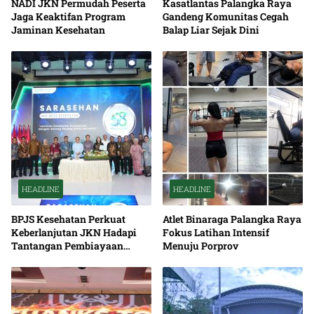
NADI JKN Permudah Peserta
Kasatlantas Palangka Raya
Jaga Keaktifan Program
Gandeng Komunitas Cegah
Jaminan Kesehatan
Balap Liar Sejak Dini
HEADLINE
HEADLINE
BPJS Kesehatan Perkuat
Atlet Binaraga Palangka Raya
Keberlanjutan JKN Hadapi
Fokus Latihan Intensif
Tantangan Pembiayaan
Menuju Porprov
Nasional Bersama