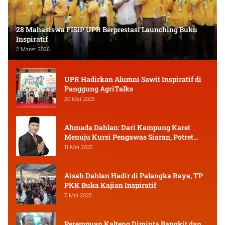
28 Mahasiswa FISIP UPR Berprestasi Launching Buku
Inspiratif
2 Maret 2026
UPR Hadirkan Alumni Sawit Inspiratif di
Panggung AgriTalks
20 Mei 2025
Ahmada Dahlan: Dari Kampung Karet
Menuju Kursi Pengawas Siaran, Potret
Pejuang Muda Kalimantan Tengah
11 Mei 2025
Aisah Dahlan Hadir di Palangka Raya, TP
PKK Buka Kajian Inspiratif
7 Mei 2025
Perempuan Kalteng Diminta Bangkit dan