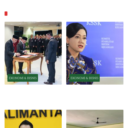
EKONOMI & BISNIS
EKONOMI & BISNIS
EKONOMI & BISNIS
Pelantikan Pejabat Baru
OJK Optimistis Ekonomi
Perkuat Transformasi
Indonesia Tetap Tumbuh
Organisasi OJK
Kuat Tahun Ini