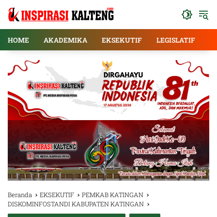
Langsung
ke
konten
HOME
AKADEMIKA
EKSEKUTIF
LEGISLATIF
E
Beranda
EKSEKUTIF
PEMKAB KATINGAN
DISKOMINFOSTANDI KABUPATEN KATINGAN