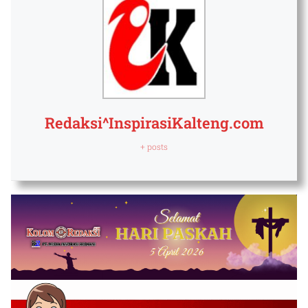
Redaksi^InspirasiKalteng.com
+ posts