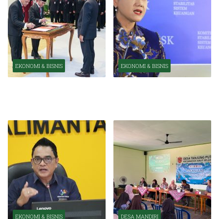
EKONOMI & BISNIS
EKONOMI & BISNIS
Pelantikan Pejabat Baru
OJK Optimistis Ekonomi
Perkuat Transformasi
Indonesia Tetap Tumbuh
Organisasi OJK
Kuat Tahun Ini
EKONOMI & BISNIS
DESA MANDIRI