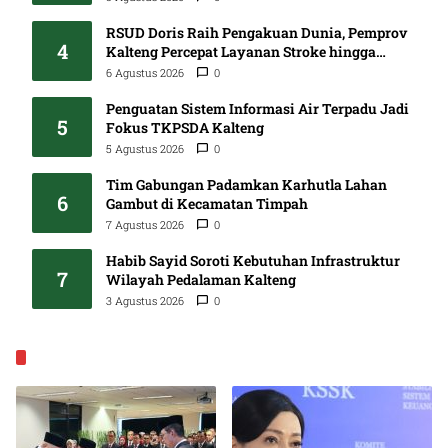
RSUD Doris Raih Pengakuan Dunia, Pemprov
4
Kalteng Percepat Layanan Stroke hingga
Pelosok
6 Agustus 2026
0
Penguatan Sistem Informasi Air Terpadu Jadi
5
Fokus TKPSDA Kalteng
5 Agustus 2026
0
Tim Gabungan Padamkan Karhutla Lahan
6
Gambut di Kecamatan Timpah
7 Agustus 2026
0
Habib Sayid Soroti Kebutuhan Infrastruktur
7
Wilayah Pedalaman Kalteng
3 Agustus 2026
0
EKONOMI & BISNIS