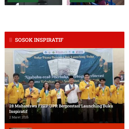
BPS Catat Kapuas Alami
Inkubasi Desa EKI
Inflasi Tertinggi di
Tingkatkan Kapasitas Usaha
Kalimantan Tengah
dan Keuangan Masyarakat
SOSOK INSPIRATIF
28 Mahasiswa FISIP UPR Berprestasi Launching Buku
Inspiratif
2 Maret 2026