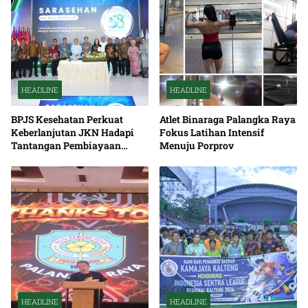
HEADLINE
HEADLINE
BPJS Kesehatan Perkuat
Atlet Binaraga Palangka Raya
Keberlanjutan JKN Hadapi
Fokus Latihan Intensif
Tantangan Pembiayaan
Menuju Porprov
Nasional Bersama
HEADLINE
HEADLINE