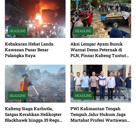
HEADLINE
HEADLINE
Kebakaran Hebat Landa
Aksi Lempar Ayam Busuk
Kawasan Pasar Besar
Warnai Demo Peternak di
Palangka Raya
PLN, Pinsar Kalteng Tuntut
Solusi Pemadaman Listrik
HEADLINE
HEADLINE
Kalteng Siaga Karhutla,
PWI Kalimantan Tengah
Satgas Kerahkan Helikopter
Tempuh Jalur Hukum Jaga
Blackhawk hingga 35 Regu
Martabat Profesi Wartawan
Pemadaman
Bersama