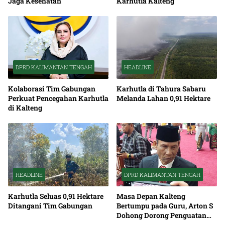
Jaga Kesehatan
Karhutla Kalteng
DPRD KALIMANTAN TENGAH
HEADLINE
Kolaborasi Tim Gabungan
Karhutla di Tahura Sabaru
Perkuat Pencegahan Karhutla
Melanda Lahan 0,91 Hektare
di Kalteng
HEADLINE
DPRD KALIMANTAN TENGAH
Karhutla Seluas 0,91 Hektare
Masa Depan Kalteng
Ditangani Tim Gabungan
Bertumpu pada Guru, Arton S
Dohong Dorong Penguatan
Pendidikan