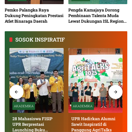
Pemko Palangka Raya
Pengda Kamajaya Dorong
Dukung Peningkatan Prestasi
Pembinaan Talenta Muda
Atlet Binaraga Daerah
Lewat Dukungan ISL Regional
Kalimantan Tengah 2026
SOSOK INSPIRATIF
AKADEMIKA
AKADEMIKA
28 Mahasiswa FISIP
UPR Hadirkan Alumni
UPR Berprestasi
Sawit Inspiratif di
Launching Buku
Panggung AgriTalks