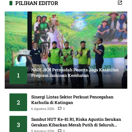
PILIHAN EDITOR
NADI JKN Permudah Peserta Jaga Keaktifan
1
Program Jaminan Kesehatan
5 Agustus 2026
0
Sinergi Lintas Sektor Perkuat Pencegahan
2
Karhutla di Katingan
6 Agustus 2026
0
Sambut HUT Ke-81 RI, Riska Agustin Serukan
3
Gerakan Kibarkan Merah Putih di Seluruh
Kalteng
5 Agustus 2026
0