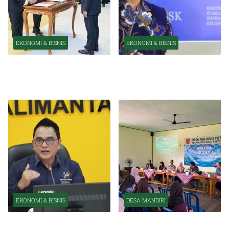
EKONOMI & BISNIS
EKONOMI & BISNIS
Pelantikan Pejabat Baru
OJK Optimistis Ekonomi
Perkuat Transformasi
Indonesia Tetap Tumbuh
Organisasi OJK
Kuat Tahun Ini
EKONOMI & BISNIS
DESA MANDIRI
BPS Catat Kapuas Alami
Inkubasi Desa EKI