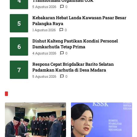
4
Transformasi Organisasi OJK
5 Agustus 2026
0
Kebakaran Hebat Landa Kawasan Pasar Besar
5
Palangka Raya
1 Agustus 2026
0
Dishut Kalteng Pastikan Kondisi Personel
6
Damkarhutla Tetap Prima
4 Agustus 2026
0
Respons Cepat Brigdalkar Barito Selatan
7
Padamkan Karhutla di Desa Madara
5 Agustus 2026
0
EKONOMI & BISNIS