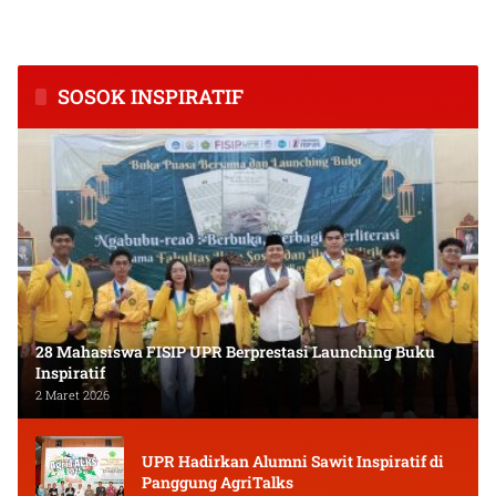
Inflasi Tertinggi di
Tingkatkan Kapasitas Usaha
Kalimantan Tengah
dan Keuangan Masyarakat
SOSOK INSPIRATIF
28 Mahasiswa FISIP UPR Berprestasi Launching Buku
Inspiratif
2 Maret 2026
UPR Hadirkan Alumni Sawit Inspiratif di
Panggung AgriTalks