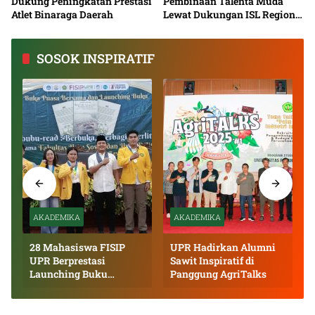
Dukung Peningkatan Prestasi
Pembinaan Talenta Muda
Atlet Binaraga Daerah
Lewat Dukungan ISL Regional
Kalimantan Tengah 2026
SOSOK INSPIRATIF
AKADEMIKA
AKADEMIKA
28 Mahasiswa FISIP
UPR Hadirkan Alumni
UPR Berprestasi
Sawit Inspiratif di
Launching Buku
Panggung AgriTalks
Inspiratif