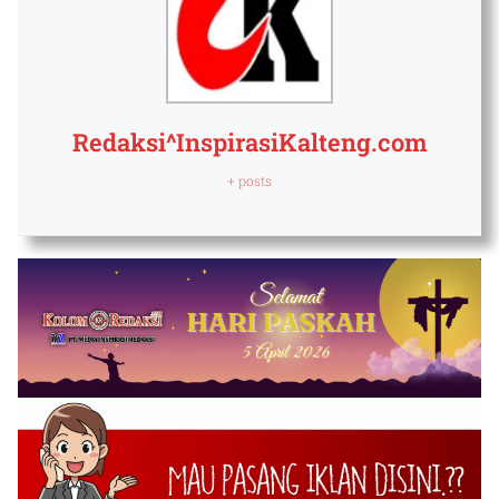
Redaksi^InspirasiKalteng.com
+ posts