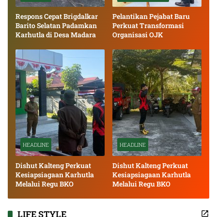
Respons Cepat Brigdalkar
Pelantikan Pejabat Baru
Barito Selatan Padamkan
Perkuat Transformasi
Karhutla di Desa Madara
Organisasi OJK
HEADLINE
HEADLINE
Dishut Kalteng Perkuat
Dishut Kalteng Perkuat
Kesiapsiagaan Karhutla
Kesiapsiagaan Karhutla
Melalui Regu BKO
Melalui Regu BKO
LIFE STYLE