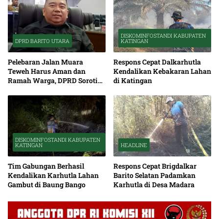
DISKOMINFOSTANDI KABUPATEN
DPRD BARITO UTARA
KATINGAN
Pelebaran Jalan Muara
Respons Cepat Dalkarhutla
Teweh Harus Aman dan
Kendalikan Kebakaran Lahan
Ramah Warga, DPRD Soroti
di Katingan
Debu serta Standar K3
DISKOMINFOSTANDI KABUPATEN
KATINGAN
HEADLINE
Tim Gabungan Berhasil
Respons Cepat Brigdalkar
Kendalikan Karhutla Lahan
Barito Selatan Padamkan
Gambut di Baung Bango
Karhutla di Desa Madara