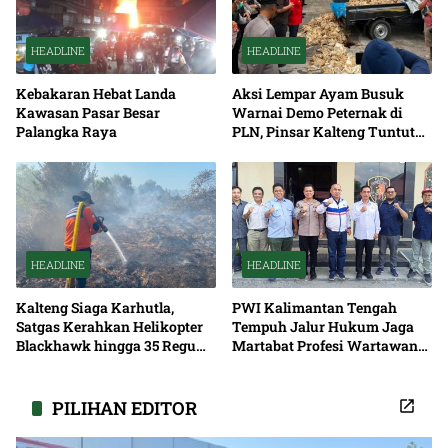
HEADLINE
HEADLINE
Kebakaran Hebat Landa
Aksi Lempar Ayam Busuk
Kawasan Pasar Besar
Warnai Demo Peternak di
Palangka Raya
PLN, Pinsar Kalteng Tuntut
Solusi Pemadaman Listrik
HEADLINE
HEADLINE
Kalteng Siaga Karhutla,
PWI Kalimantan Tengah
Satgas Kerahkan Helikopter
Tempuh Jalur Hukum Jaga
Blackhawk hingga 35 Regu
Martabat Profesi Wartawan
Pemadaman
Bersama
PILIHAN EDITOR