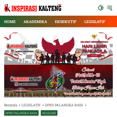
Langsung
ke
konten
HOME
AKADEMIKA
EKSEKUTIF
LEGISLATIF
E
Beranda
LEGISLATIF
DPRD PALANGKA RAYA
DPRD PALANGKA RAYA
HEADLINE