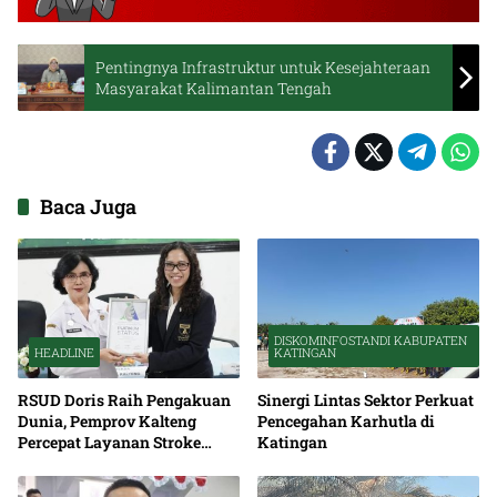
Pentingnya Infrastruktur untuk Kesejahteraan
Masyarakat Kalimantan Tengah
Baca Juga
DISKOMINFOSTANDI KABUPATEN
HEADLINE
KATINGAN
RSUD Doris Raih Pengakuan
Sinergi Lintas Sektor Perkuat
Dunia, Pemprov Kalteng
Pencegahan Karhutla di
Percepat Layanan Stroke
Katingan
hingga Pelosok