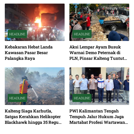
HEADLINE
HEADLINE
Kebakaran Hebat Landa
Aksi Lempar Ayam Busuk
Kawasan Pasar Besar
Warnai Demo Peternak di
Palangka Raya
PLN, Pinsar Kalteng Tuntut
Solusi Pemadaman Listrik
HEADLINE
HEADLINE
Kalteng Siaga Karhutla,
PWI Kalimantan Tengah
Satgas Kerahkan Helikopter
Tempuh Jalur Hukum Jaga
Blackhawk hingga 35 Regu
Martabat Profesi Wartawan
Pemadaman
Bersama