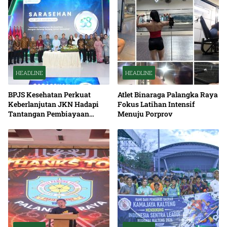
HEADLINE
HEADLINE
BPJS Kesehatan Perkuat
Atlet Binaraga Palangka Raya
Keberlanjutan JKN Hadapi
Fokus Latihan Intensif
Tantangan Pembiayaan
Menuju Porprov
Nasional Bersama