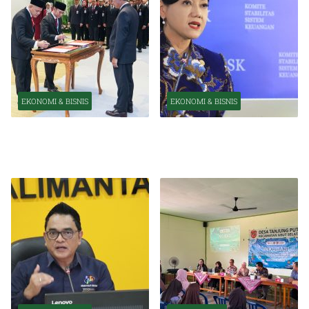
EKONOMI & BISNIS
EKONOMI & BISNIS
Pelantikan Pejabat Baru
OJK Optimistis Ekonomi
Perkuat Transformasi
Indonesia Tetap Tumbuh
Organisasi OJK
Kuat Tahun Ini