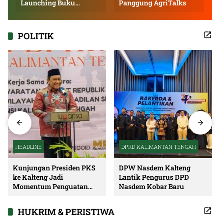
Launching Buku
Panggung AgriTalks
Inspiratif
POLITIK
HEADLINE
DPRD KALIMANTAN TENGAH
Kunjungan Presiden PKS
DPW Nasdem Kalteng
ke Kalteng Jadi
Lantik Pengurus DPD
Momentum Penguatan
Nasdem Kobar Baru
Soliditas dan Sinergi
Pembangunan
HUKRIM & PERISTIWA