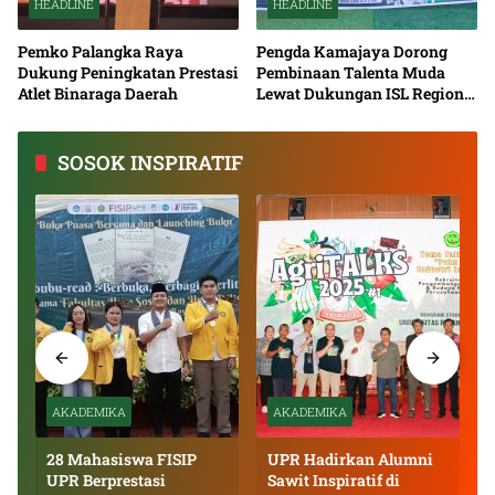
HEADLINE
HEADLINE
Pemko Palangka Raya
Pengda Kamajaya Dorong
Dukung Peningkatan Prestasi
Pembinaan Talenta Muda
Atlet Binaraga Daerah
Lewat Dukungan ISL Regional
Kalimantan Tengah 2026
SOSOK INSPIRATIF
AKADEMIKA
AKADEMIKA
28 Mahasiswa FISIP
UPR Hadirkan Alumni
UPR Berprestasi
Sawit Inspiratif di