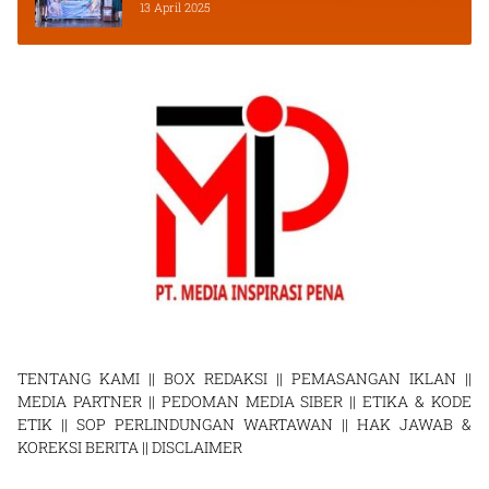
2025
13 April 2025
TENTANG KAMI
||
BOX REDAKSI
||
PEMASANGAN IKLAN
||
MEDIA PARTNER
||
PEDOMAN MEDIA SIBER
||
ETIKA & KODE
ETIK
||
SOP PERLINDUNGAN WARTAWAN
||
HAK JAWAB &
KOREKSI BERITA
||
DISCLAIMER