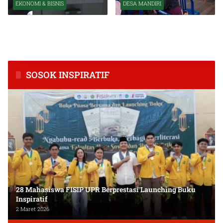
EKONOMI & BISNIS
DESA MANDIRI
BPS Catat Kapuas Alami
Inkubasi Desa EKI
Inflasi Tertinggi di
Tingkatkan Kapasitas Usaha
Kalimantan Tengah
dan Keuangan Masyarakat
SOSOK INSPIRATIF
28 Mahasiswa FISIP UPR Berprestasi Launching Buku
Inspiratif
2 Maret 2026