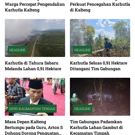
Warga Percepat Pengendalian
Perkuat Pencegahan Karhutla
Karhutla Kalteng
di Kalteng
HEADLINE
HEADLINE
Karhutla di Tahura Sabaru
Karhutla Seluas 0,91 Hektare
Melanda Lahan 0,91 Hektare
Ditangani Tim Gabungan
DPRD KALIMANTAN TENGAH
HEADLINE
Masa Depan Kalteng
Tim Gabungan Padamkan
Bertumpu pada Guru, Arton S
Karhutla Lahan Gambut di
Dohong Dorong Penguatan
Kecamatan Timpah