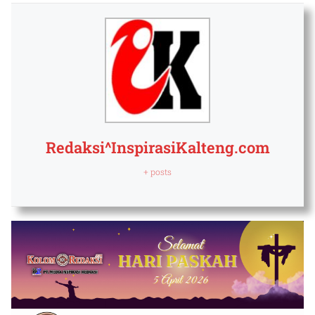
Redaksi^InspirasiKalteng.com
+ posts