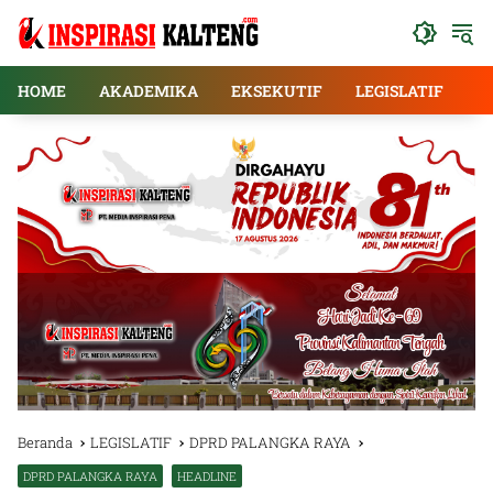
Langsung
ke
konten
HOME
AKADEMIKA
EKSEKUTIF
LEGISLATIF
E
Beranda
LEGISLATIF
DPRD PALANGKA RAYA
DPRD PALANGKA RAYA
HEADLINE