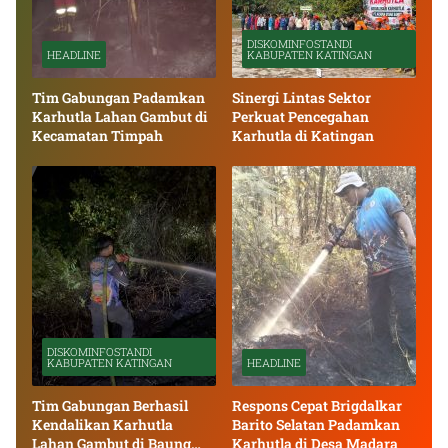
DISKOMINFOSTANDI
HEADLINE
KABUPATEN KATINGAN
Tim Gabungan Padamkan
Sinergi Lintas Sektor
Karhutla Lahan Gambut di
Perkuat Pencegahan
Kecamatan Timpah
Karhutla di Katingan
DISKOMINFOSTANDI
KABUPATEN KATINGAN
HEADLINE
Tim Gabungan Berhasil
Respons Cepat Brigdalkar
Kendalikan Karhutla
Barito Selatan Padamkan
Lahan Gambut di Baung
Karhutla di Desa Madara