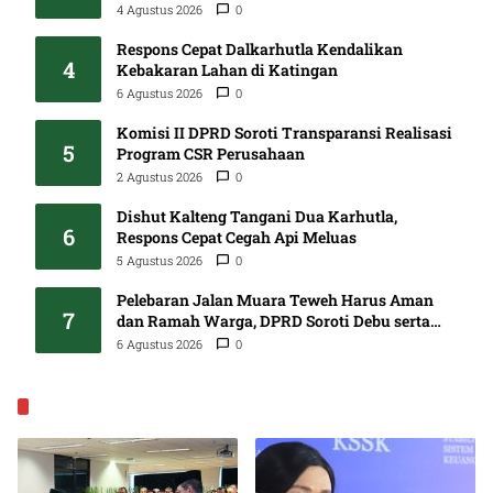
4 Agustus 2026
0
Respons Cepat Dalkarhutla Kendalikan
4
Kebakaran Lahan di Katingan
6 Agustus 2026
0
Komisi II DPRD Soroti Transparansi Realisasi
5
Program CSR Perusahaan
2 Agustus 2026
0
Dishut Kalteng Tangani Dua Karhutla,
6
Respons Cepat Cegah Api Meluas
5 Agustus 2026
0
Pelebaran Jalan Muara Teweh Harus Aman
7
dan Ramah Warga, DPRD Soroti Debu serta
Standar K3
6 Agustus 2026
0
EKONOMI & BISNIS