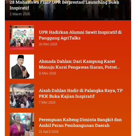
28 Mahasiswa FISIP UPR Berprestasi Launching Buku
Inspiratif
2 Maret 2026
UPR Hadirkan Alumni Sawit Inspiratif di
Panggung AgriTalks
20 Mei 2025
Ahmada Dahlan: Dari Kampung Karet
Menuju Kursi Pengawas Siaran, Potret
Pejuang Muda Kalimantan Tengah
11 Mei 2025
Aisah Dahlan Hadir di Palangka Raya, TP
PKK Buka Kajian Inspiratif
7 Mei 2025
Perempuan Kalteng Diminta Bangkit dan
Ambil Peran Pembangunan Daerah
21 April 2025