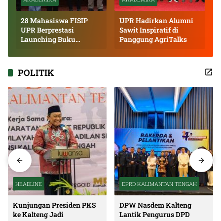
28 Mahasiswa FISIP
UPR Hadirkan Alumni
UPR Berprestasi
Sawit Inspiratif di
Launching Buku
Panggung AgriTalks
Inspiratif
POLITIK
HEADLINE
DPRD KALIMANTAN TENGAH
Kunjungan Presiden PKS
DPW Nasdem Kalteng
ke Kalteng Jadi
Lantik Pengurus DPD