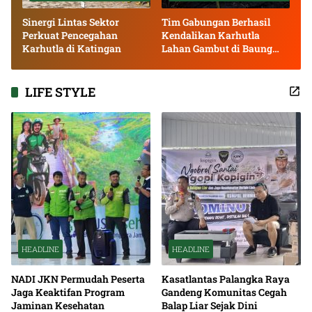
Sinergi Lintas Sektor
Tim Gabungan Berhasil
Perkuat Pencegahan
Kendalikan Karhutla
Karhutla di Katingan
Lahan Gambut di Baung
Bango
LIFE STYLE
HEADLINE
HEADLINE
NADI JKN Permudah Peserta
Kasatlantas Palangka Raya
Jaga Keaktifan Program
Gandeng Komunitas Cegah
Jaminan Kesehatan
Balap Liar Sejak Dini