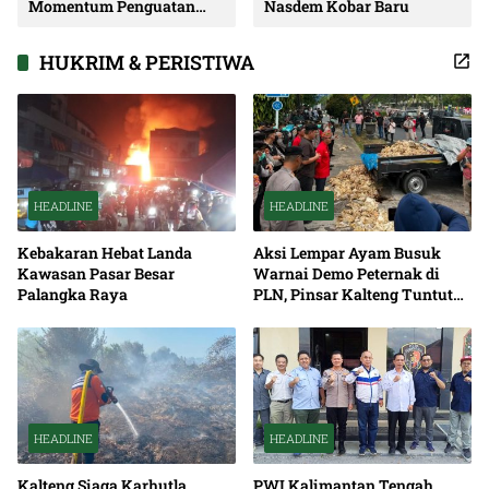
Momentum Penguatan
Nasdem Kobar Baru
Soliditas dan Sinergi
Pembangunan
HUKRIM & PERISTIWA
HEADLINE
HEADLINE
Kebakaran Hebat Landa
Aksi Lempar Ayam Busuk
Kawasan Pasar Besar
Warnai Demo Peternak di
Palangka Raya
PLN, Pinsar Kalteng Tuntut
Solusi Pemadaman Listrik
HEADLINE
HEADLINE
Kalteng Siaga Karhutla,
PWI Kalimantan Tengah