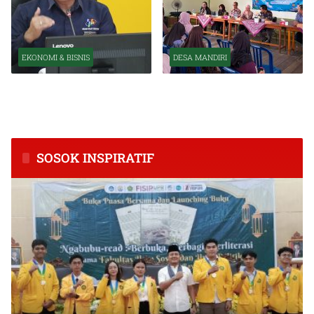
EKONOMI & BISNIS
DESA MANDIRI
BPS Catat Kapuas Alami
Inkubasi Desa EKI
Inflasi Tertinggi di
Tingkatkan Kapasitas Usaha
Kalimantan Tengah
dan Keuangan Masyarakat
SOSOK INSPIRATIF