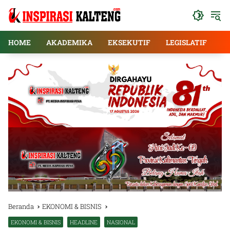
Langsung
ke
konten
HOME
AKADEMIKA
EKSEKUTIF
LEGISLATIF
E
Beranda
EKONOMI & BISNIS
EKONOMI & BISNIS
HEADLINE
NASIONAL