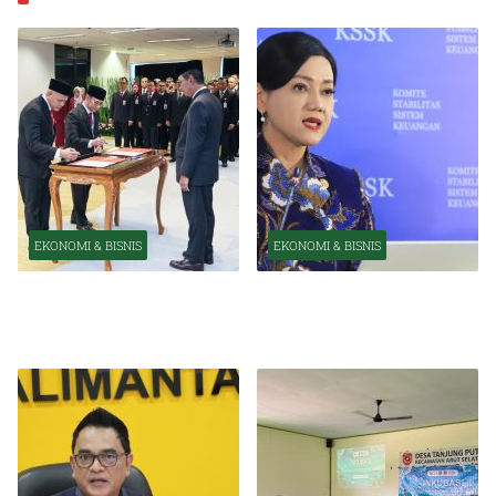
EKONOMI & BISNIS
EKONOMI & BISNIS
Pelantikan Pejabat Baru
OJK Optimistis Ekonomi
Perkuat Transformasi
Indonesia Tetap Tumbuh
Organisasi OJK
Kuat Tahun Ini