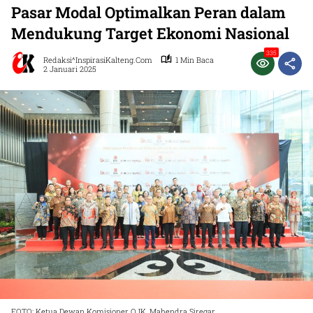
Pasar Modal Optimalkan Peran dalam
Mendukung Target Ekonomi Nasional
335
Redaksi^InspirasiKalteng.com
1 Min Baca
2 Januari 2025
FOTO: Ketua Dewan Komisioner OJK, Mahendra Siregar