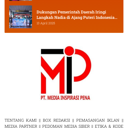
Dukungan Pemerintah Daerah Iringi
Langkah Nadia di Ajang Puteri Indonesia
2025
13 April 2025
TENTANG KAMI
||
BOX REDAKSI
||
PEMASANGAN IKLAN
||
MEDIA PARTNER
||
PEDOMAN MEDIA SIBER
||
ETIKA & KODE