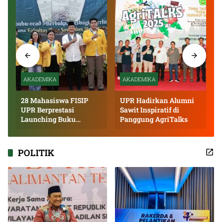
AKADEMIKA
AKADEMIKA
28 Mahasiswa FISIP
UPR Hadirkan Alumni
UPR Berprestasi
Sawit Inspiratif di
Launching Buku
Panggung AgriTalks
Inspiratif
POLITIK