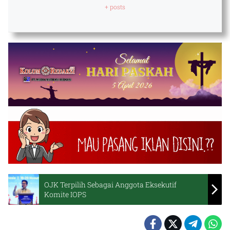
+ posts
OJK Terpilih Sebagai Anggota Eksekutif
Komite IOPS