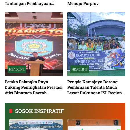
Tantangan Pembiayaan
Menuju Porprov
Nasional Bersama
HEADLINE
HEADLINE
Pemko Palangka Raya
Pengda Kamajaya Dorong
Dukung Peningkatan Prestasi
Pembinaan Talenta Muda
Atlet Binaraga Daerah
Lewat Dukungan ISL Regional
Kalimantan Tengah 2026
SOSOK INSPIRATIF