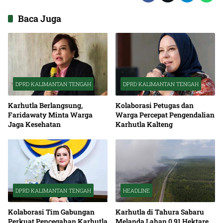
Baca Juga
DPRD KALIMANTAN TENGAH
DPRD KALIMANTAN TENGAH
Karhutla Berlangsung,
Kolaborasi Petugas dan
Faridawaty Minta Warga
Warga Percepat Pengendalian
Jaga Kesehatan
Karhutla Kalteng
DPRD KALIMANTAN TENGAH
HEADLINE
Kolaborasi Tim Gabungan
Karhutla di Tahura Sabaru
Perkuat Pencegahan Karhutla
Melanda Lahan 0,91 Hektare