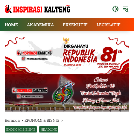
Langsung
ke
konten
HOME
AKADEMIKA
EKSEKUTIF
LEGISLATIF
E
Beranda
EKONOMI & BISNIS
EKONOMI & BISNIS
HEADLINE