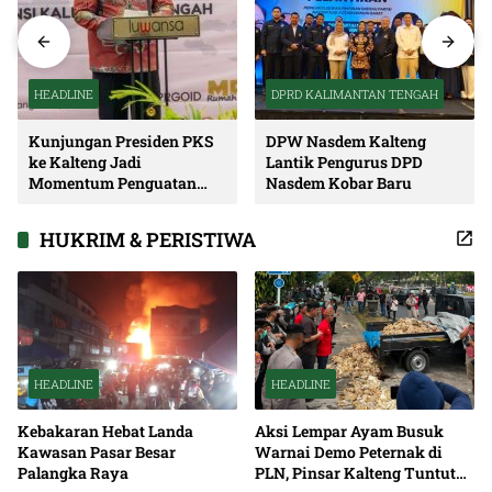
HEADLINE
DPRD KALIMANTAN TENGAH
Kunjungan Presiden PKS
DPW Nasdem Kalteng
ke Kalteng Jadi
Lantik Pengurus DPD
Momentum Penguatan
Nasdem Kobar Baru
Soliditas dan Sinergi
Pembangunan
HUKRIM & PERISTIWA
HEADLINE
HEADLINE
Kebakaran Hebat Landa
Aksi Lempar Ayam Busuk
Kawasan Pasar Besar
Warnai Demo Peternak di
Palangka Raya
PLN, Pinsar Kalteng Tuntut