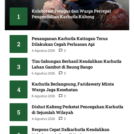
Kolaborasi Petugas dan Warga Percepat
1
Pengendalian Karhutla Kalteng
8 Agustus 2026
0
Penanganan Karhutla Katingan Terus
2
Dilakukan Cegah Perluasan Api
4 Agustus 2026
0
Tim Gabungan Berhasil Kendalikan Karhutla
3
Lahan Gambut di Baung Bango
6 Agustus 2026
0
Karhutla Berlangsung, Faridawaty Minta
4
Warga Jaga Kesehatan
8 Agustus 2026
0
Dishut Kalteng Perketat Pencegahan Karhutla
5
di Sejumlah Wilayah
4 Agustus 2026
0
Respons Cepat Dalkarhutla Kendalikan