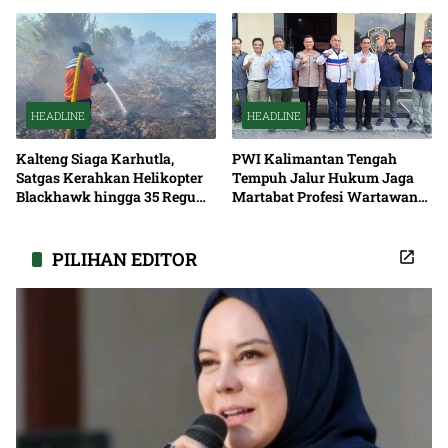
Solusi Pemadaman Listrik
HEADLINE
HEADLINE
Kalteng Siaga Karhutla,
PWI Kalimantan Tengah
Satgas Kerahkan Helikopter
Tempuh Jalur Hukum Jaga
Blackhawk hingga 35 Regu
Martabat Profesi Wartawan
Pemadaman
Bersama
PILIHAN EDITOR