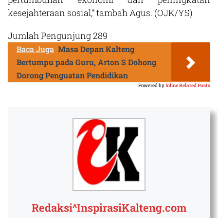
kesejahteraan sosial,” tambah Agus. (OJK/YS)
Jumlah Pengunjung
289
Baca Juga
Masa Depan Kalteng
Bertumpu pada Guru, Arton S Dohong
Dorong Penguatan Pendidikan
Powered by
Inline Related Posts
Redaksi^InspirasiKalteng.com