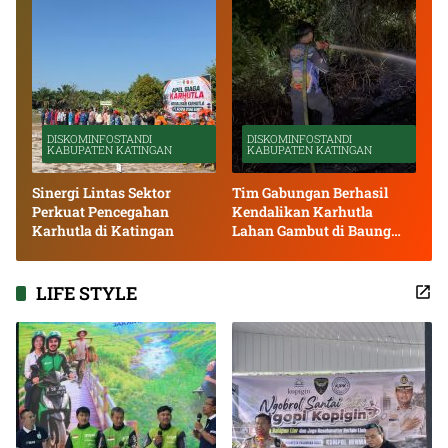
DISKOMINFOSTANDI
DISKOMINFOSTANDI
KABUPATEN KATINGAN
KABUPATEN KATINGAN
Sinergi Lintas Sektor
Tim Gabungan Berhasil
Perkuat Pencegahan
Kendalikan Karhutla
Karhutla di Katingan
Lahan Gambut di Baung
Bango
LIFE STYLE