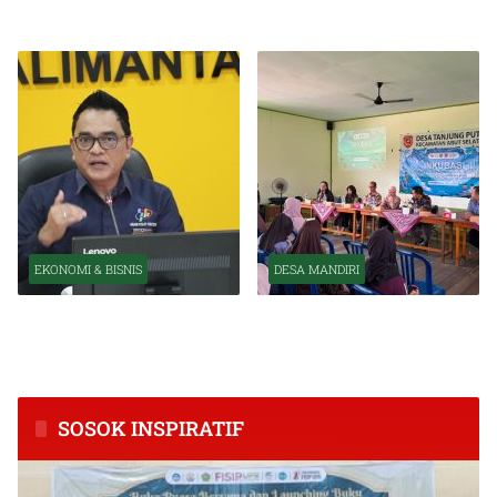
Organisasi OJK
Kuat Tahun Ini
EKONOMI & BISNIS
DESA MANDIRI
BPS Catat Kapuas Alami
Inkubasi Desa EKI
Inflasi Tertinggi di
Tingkatkan Kapasitas Usaha
Kalimantan Tengah
dan Keuangan Masyarakat
SOSOK INSPIRATIF