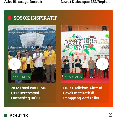
Atlet Binaraga Daerah
Lewat Dukungan ISL Regional
Kalimantan Tengah 2026
SOSOK INSPIRATIF
AKADEMIKA
AKADEMIKA
28 Mahasiswa FISIP
UPR Hadirkan Alumni
UPR Berprestasi
Sawit Inspiratif di
Launching Buku
Panggung AgriTalks
Inspiratif
POLITIK