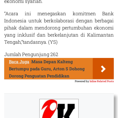
ekonomi syariah.
“Acara ini menegaskan komitmen Bank
Indonesia untuk berkolaborasi dengan berbagai
pihak dalam mendorong pertumbuhan ekonomi
yang inklusif dan berkelanjutan di Kalimantan
Tengah,”tandasnya. (YS)
Jumlah Pengunjung
262
Baca Juga
Masa Depan Kalteng
Bertumpu pada Guru, Arton S Dohong
Dorong Penguatan Pendidikan
Powered by
Inline Related Posts