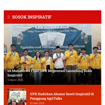
Kalimantan Tengah
dan Keuangan Masyarakat
SOSOK INSPIRATIF
28 Mahasiswa FISIP UPR Berprestasi Launching Buku
Inspiratif
2 Maret 2026
UPR Hadirkan Alumni Sawit Inspiratif di
Panggung AgriTalks
20 Mei 2025