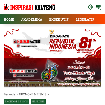
Langsung
ke
konten
HOME
AKADEMIKA
EKSEKUTIF
LEGISLATIF
E
Beranda
EKONOMI & BISNIS
EKONOMI & BISNIS
HEADLINE