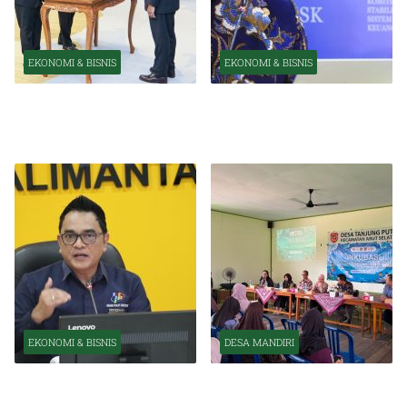
EKONOMI & BISNIS
EKONOMI & BISNIS
Pelantikan Pejabat Baru
OJK Optimistis Ekonomi
Perkuat Transformasi
Indonesia Tetap Tumbuh
Organisasi OJK
Kuat Tahun Ini
EKONOMI & BISNIS
DESA MANDIRI
BPS Catat Kapuas Alami
Inkubasi Desa EKI
Inflasi Tertinggi di
Tingkatkan Kapasitas Usaha