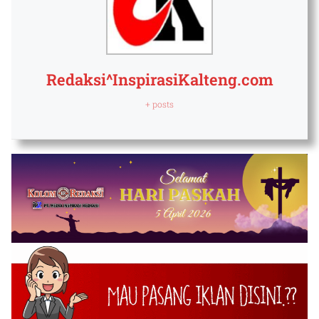
Redaksi^InspirasiKalteng.com
+ posts