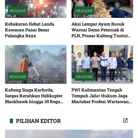
HEADLINE
HEADLINE
Kebakaran Hebat Landa
Aksi Lempar Ayam Busuk
Kawasan Pasar Besar
Warnai Demo Peternak di
Palangka Raya
PLN, Pinsar Kalteng Tuntut
Solusi Pemadaman Listrik
HEADLINE
HEADLINE
Kalteng Siaga Karhutla,
PWI Kalimantan Tengah
Satgas Kerahkan Helikopter
Tempuh Jalur Hukum Jaga
Blackhawk hingga 35 Regu
Martabat Profesi Wartawan
Pemadaman
Bersama
PILIHAN EDITOR