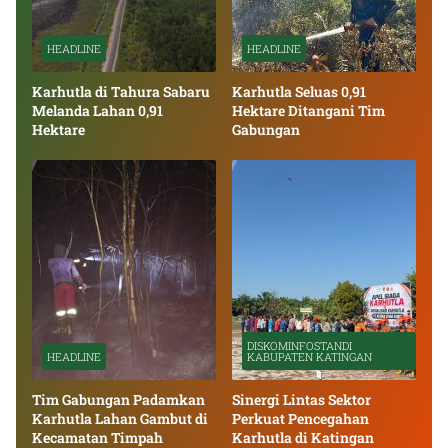
HEADLINE
HEADLINE
Karhutla di Tahura Sabaru
Karhutla Seluas 0,91
Melanda Lahan 0,91
Hektare Ditangani Tim
Hektare
Gabungan
DISKOMINFOSTANDI
HEADLINE
KABUPATEN KATINGAN
Tim Gabungan Padamkan
Sinergi Lintas Sektor
Karhutla Lahan Gambut di
Perkuat Pencegahan
Kecamatan Timpah
Karhutla di Katingan