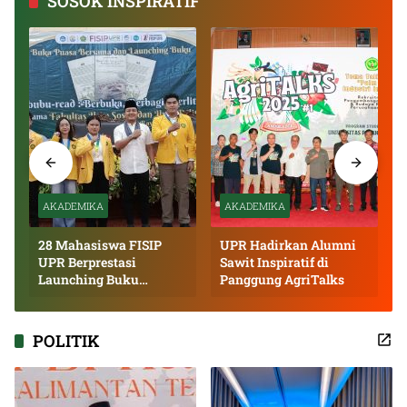
SOSOK INSPIRATIF
AKADEMIKA
AKADEMIKA
28 Mahasiswa FISIP
UPR Hadirkan Alumni
UPR Berprestasi
Sawit Inspiratif di
Launching Buku
Panggung AgriTalks
Inspiratif
POLITIK