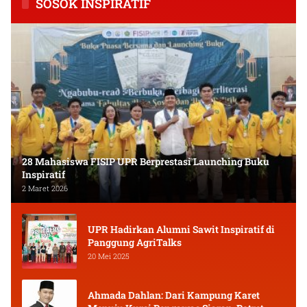
SOSOK INSPIRATIF
28 Mahasiswa FISIP UPR Berprestasi Launching Buku
Inspiratif
2 Maret 2026
UPR Hadirkan Alumni Sawit Inspiratif di
Panggung AgriTalks
20 Mei 2025
Ahmada Dahlan: Dari Kampung Karet