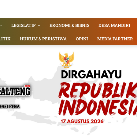
LEGISLATIF
EKONOMI & BISNIS
DESA MANDIRI
LITIK
HUKUM & PERISTIWA
OPINI
MEDIA PARTNER