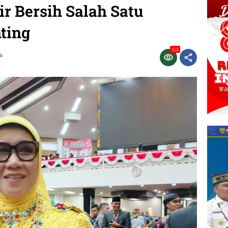
r Bersih Salah Satu
nting
319
a