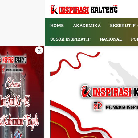
Langsung
ke
konten
HOME
AKADEMIKA
EKSEKUTIF
SOSOK INSPIRATIF
NASIONAL
PO
×