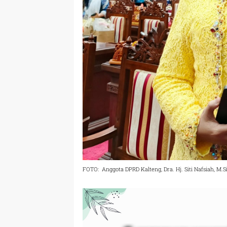
FOTO: Anggota DPRD Kalteng, Dra. Hj. Siti Nafsiah, M.S