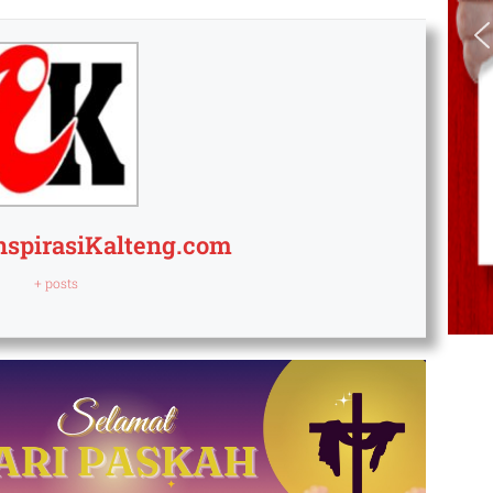
nspirasiKalteng.com
+ posts