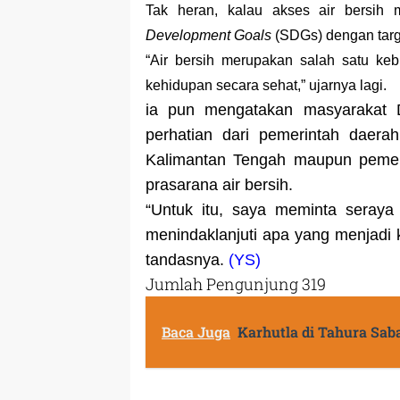
Tak heran, kalau akses air bersih
Development Goals
(SDGs) dengan targ
“
Air bersih merupakan salah satu ke
kehidupan secara sehat,” ujarnya lagi.
ia pun mengatakan masyarakat 
perhatian dari pemerintah daerah
Kalimantan Tengah maupun pemer
prasarana air bersih.
“Untuk itu, saya meminta seray
menindaklanjuti apa yang menjadi 
tandasnya.
(YS)
Jumlah Pengunjung
319
Baca Juga
Karhutla di Tahura Sab