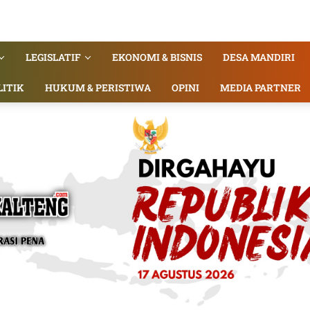
LEGISLATIF
EKONOMI & BISNIS
DESA MANDIRI
LITIK
HUKUM & PERISTIWA
OPINI
MEDIA PARTNER