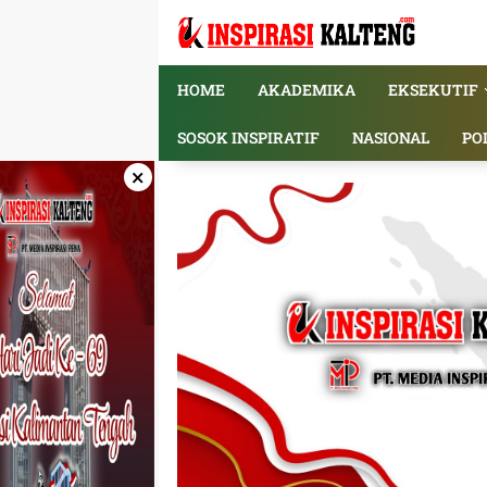
Langsung
ke
konten
HOME
AKADEMIKA
EKSEKUTIF
SOSOK INSPIRATIF
NASIONAL
PO
×