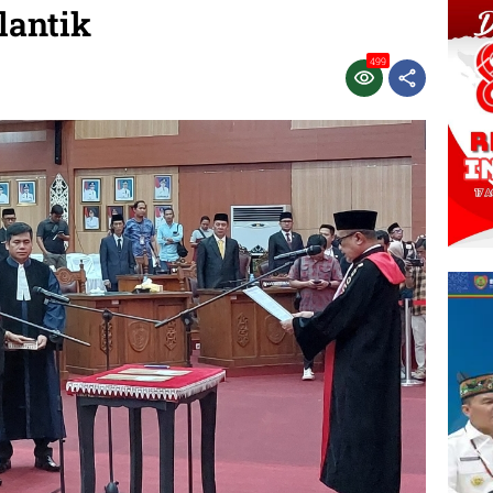
lantik
499