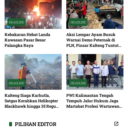
HEADLINE
HEADLINE
Kebakaran Hebat Landa
Aksi Lempar Ayam Busuk
Kawasan Pasar Besar
Warnai Demo Peternak di
Palangka Raya
PLN, Pinsar Kalteng Tuntut
Solusi Pemadaman Listrik
HEADLINE
HEADLINE
Kalteng Siaga Karhutla,
PWI Kalimantan Tengah
Satgas Kerahkan Helikopter
Tempuh Jalur Hukum Jaga
Blackhawk hingga 35 Regu
Martabat Profesi Wartawan
Pemadaman
Bersama
PILIHAN EDITOR