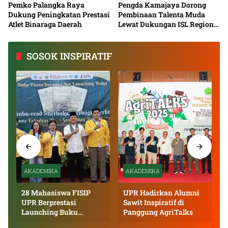
Pemko Palangka Raya
Pengda Kamajaya Dorong
Dukung Peningkatan Prestasi
Pembinaan Talenta Muda
Atlet Binaraga Daerah
Lewat Dukungan ISL Regional
Kalimantan Tengah 2026
SOSOK INSPIRATIF
AKADEMIKA
AKADEMIKA
28 Mahasiswa FISIP
UPR Hadirkan Alumni
UPR Berprestasi
Sawit Inspiratif di
Launching Buku
Panggung AgriTalks
Inspiratif