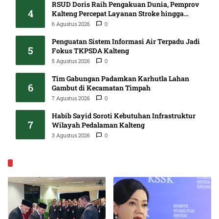
RSUD Doris Raih Pengakuan Dunia, Pemprov
4
Kalteng Percepat Layanan Stroke hingga
Pelosok
6 Agustus 2026
0
Penguatan Sistem Informasi Air Terpadu Jadi
5
Fokus TKPSDA Kalteng
5 Agustus 2026
0
Tim Gabungan Padamkan Karhutla Lahan
6
Gambut di Kecamatan Timpah
7 Agustus 2026
0
Habib Sayid Soroti Kebutuhan Infrastruktur
7
Wilayah Pedalaman Kalteng
3 Agustus 2026
0
EKONOMI & BISNIS