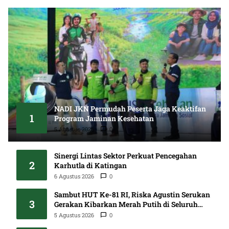
NADI JKN Permudah Peserta Jaga Keaktifan
1
Program Jaminan Kesehatan
5 Agustus 2026
0
Sinergi Lintas Sektor Perkuat Pencegahan
2
Karhutla di Katingan
6 Agustus 2026
0
Sambut HUT Ke-81 RI, Riska Agustin Serukan
3
Gerakan Kibarkan Merah Putih di Seluruh
Kalteng
5 Agustus 2026
0