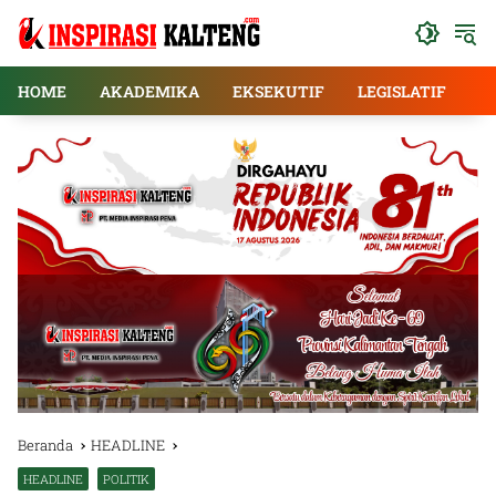
Langsung
ke
konten
HOME
AKADEMIKA
EKSEKUTIF
LEGISLATIF
E
Beranda
HEADLINE
HEADLINE
POLITIK