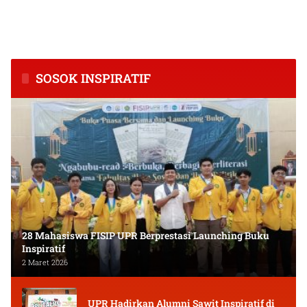
BPS Catat Kapuas Alami
Inkubasi Desa EKI
Inflasi Tertinggi di
Tingkatkan Kapasitas Usaha
Kalimantan Tengah
dan Keuangan Masyarakat
SOSOK INSPIRATIF
28 Mahasiswa FISIP UPR Berprestasi Launching Buku
Inspiratif
2 Maret 2026
UPR Hadirkan Alumni Sawit Inspiratif di