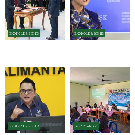
EKONOMI & BISNIS
EKONOMI & BISNIS
Pelantikan Pejabat Baru
OJK Optimistis Ekonomi
Perkuat Transformasi
Indonesia Tetap Tumbuh
Organisasi OJK
Kuat Tahun Ini
EKONOMI & BISNIS
DESA MANDIRI