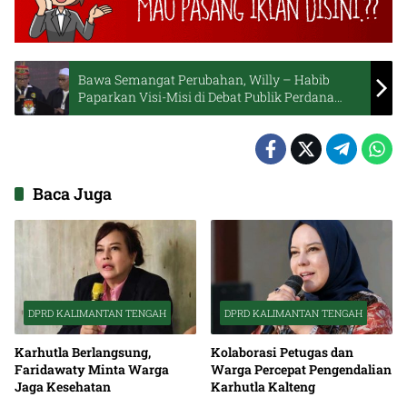
Bawa Semangat Perubahan, Willy – Habib
Paparkan Visi-Misi di Debat Publik Perdana
Pilgub Kalteng
Baca Juga
DPRD KALIMANTAN TENGAH
DPRD KALIMANTAN TENGAH
Karhutla Berlangsung,
Kolaborasi Petugas dan
Faridawaty Minta Warga
Warga Percepat Pengendalian
Jaga Kesehatan
Karhutla Kalteng