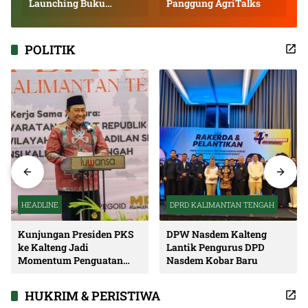
Launching Buku
Panggung AgriTalks
Inspiratif
POLITIK
HEADLINE
DPRD KALIMANTAN TENGAH
Kunjungan Presiden PKS
DPW Nasdem Kalteng
ke Kalteng Jadi
Lantik Pengurus DPD
Momentum Penguatan
Nasdem Kobar Baru
Soliditas dan Sinergi
Pembangunan
HUKRIM & PERISTIWA