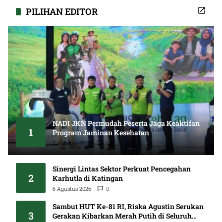
PILIHAN EDITOR
NADI JKN Permudah Peserta Jaga Keaktifan
1
Program Jaminan Kesehatan
5 Agustus 2026
0
Sinergi Lintas Sektor Perkuat Pencegahan
2
Karhutla di Katingan
6 Agustus 2026
0
Sambut HUT Ke-81 RI, Riska Agustin Serukan
3
Gerakan Kibarkan Merah Putih di Seluruh