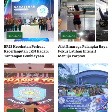
HEADLINE
HEADLINE
BPJS Kesehatan Perkuat
Atlet Binaraga Palangka Raya
Keberlanjutan JKN Hadapi
Fokus Latihan Intensif
Tantangan Pembiayaan
Menuju Porprov
Nasional Bersama