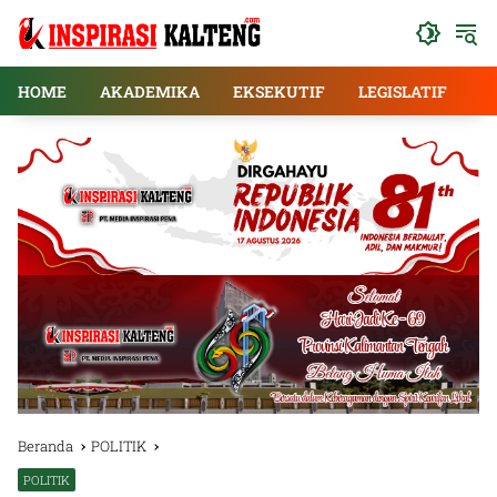
Langsung
ke
konten
HOME
AKADEMIKA
EKSEKUTIF
LEGISLATIF
E
Beranda
POLITIK
POLITIK