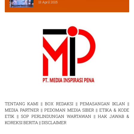
2025
13 April 2025
TENTANG KAMI
||
BOX REDAKSI
||
PEMASANGAN IKLAN
||
MEDIA PARTNER
||
PEDOMAN MEDIA SIBER
||
ETIKA & KODE
ETIK
||
SOP PERLINDUNGAN WARTAWAN
||
HAK JAWAB &
KOREKSI BERITA
||
DISCLAIMER