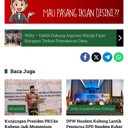
Willy – Habib Dukung Aspirasi Warga Fajar
Harapan Terkait Pemekaran Desa
Baca Juga
HEADLINE
DPRD KALIMANTAN TENGAH
Kunjungan Presiden PKS ke
DPW Nasdem Kalteng Lantik
Kalteng Jadi Momentum
Pengurus DPD Nasdem Kobar