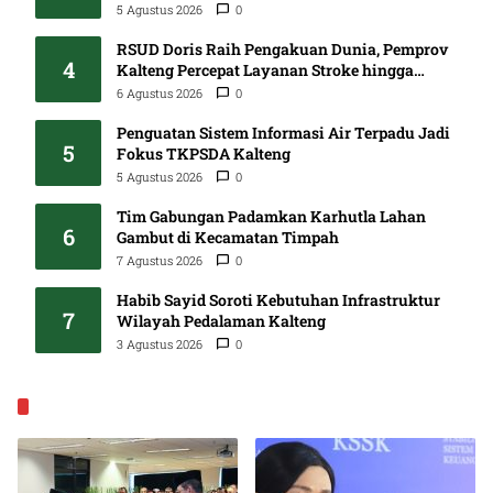
Kalteng
5 Agustus 2026
0
RSUD Doris Raih Pengakuan Dunia, Pemprov
4
Kalteng Percepat Layanan Stroke hingga
Pelosok
6 Agustus 2026
0
Penguatan Sistem Informasi Air Terpadu Jadi
5
Fokus TKPSDA Kalteng
5 Agustus 2026
0
Tim Gabungan Padamkan Karhutla Lahan
6
Gambut di Kecamatan Timpah
7 Agustus 2026
0
Habib Sayid Soroti Kebutuhan Infrastruktur
7
Wilayah Pedalaman Kalteng
3 Agustus 2026
0
EKONOMI & BISNIS