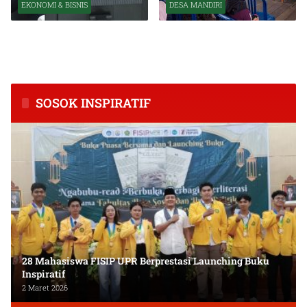
EKONOMI & BISNIS
DESA MANDIRI
BPS Catat Kapuas Alami
Inkubasi Desa EKI
Inflasi Tertinggi di
Tingkatkan Kapasitas Usaha
Kalimantan Tengah
dan Keuangan Masyarakat
SOSOK INSPIRATIF
28 Mahasiswa FISIP UPR Berprestasi Launching Buku
Inspiratif
2 Maret 2026