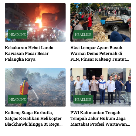
HEADLINE
HEADLINE
Kebakaran Hebat Landa
Aksi Lempar Ayam Busuk
Kawasan Pasar Besar
Warnai Demo Peternak di
Palangka Raya
PLN, Pinsar Kalteng Tuntut
Solusi Pemadaman Listrik
HEADLINE
HEADLINE
Kalteng Siaga Karhutla,
PWI Kalimantan Tengah
Satgas Kerahkan Helikopter
Tempuh Jalur Hukum Jaga
Blackhawk hingga 35 Regu
Martabat Profesi Wartawan
Pemadaman
Bersama