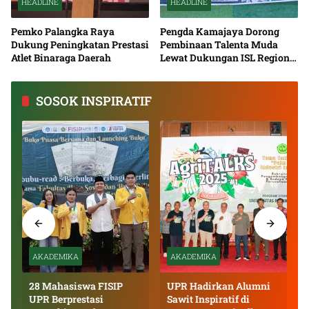
HEADLINE
HEADLINE
Pemko Palangka Raya
Pengda Kamajaya Dorong
Dukung Peningkatan Prestasi
Pembinaan Talenta Muda
Atlet Binaraga Daerah
Lewat Dukungan ISL Regional
Kalimantan Tengah 2026
SOSOK INSPIRATIF
AKADEMIKA
AKADEMIKA
28 Mahasiswa FISIP
UPR Hadirkan Alumni
UPR Berprestasi
Sawit Inspiratif di