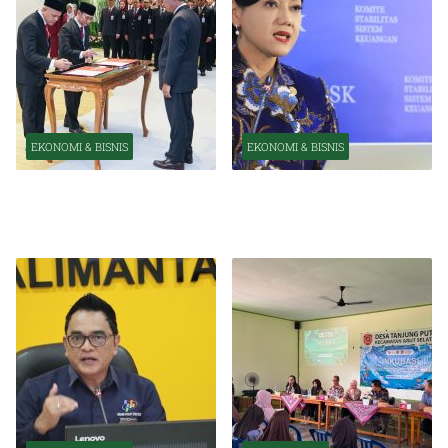
EKONOMI & BISNIS
EKONOMI & BISNIS
Pelantikan Pejabat Baru
OJK Optimistis Ekonomi
Perkuat Transformasi
Indonesia Tetap Tumbuh
Organisasi OJK
Kuat Tahun Ini