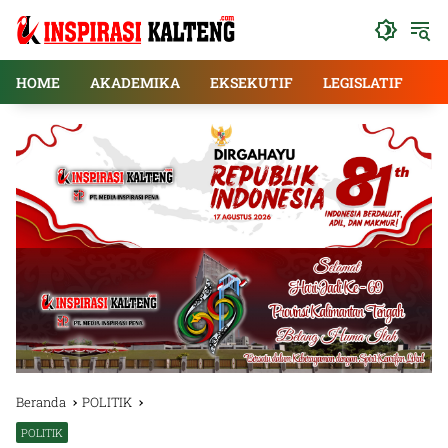
Langsung
ke
konten
HOME
AKADEMIKA
EKSEKUTIF
LEGISLATIF
E
Beranda
POLITIK
POLITIK