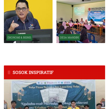
EKONOMI & BISNIS
DESA MANDIRI
BPS Catat Kapuas Alami
Inkubasi Desa EKI
Inflasi Tertinggi di
Tingkatkan Kapasitas Usaha
Kalimantan Tengah
dan Keuangan Masyarakat
SOSOK INSPIRATIF