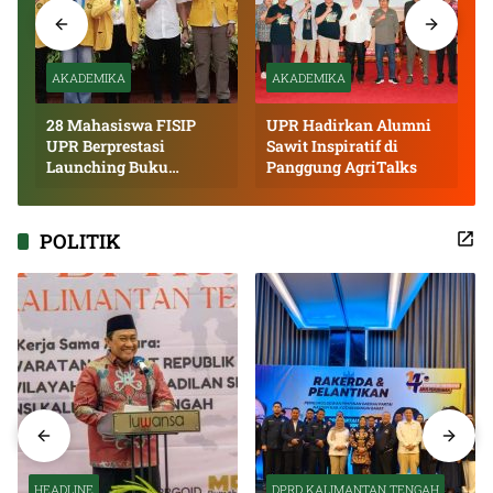
AKADEMIKA
AKADEMIKA
28 Mahasiswa FISIP
UPR Hadirkan Alumni
UPR Berprestasi
Sawit Inspiratif di
Launching Buku
Panggung AgriTalks
Inspiratif
POLITIK
HEADLINE
DPRD KALIMANTAN TENGAH