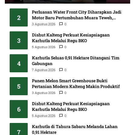
Perluasan Water Front City Diharapkan Jadi
2
Motor Baru Pertumbuhan Muara Teweh,
DPRD Minta Proses Libatkan Masyarakat
3 Agustus 2026
0
Dishut Kalteng Perkuat Kesiapsiagaan
3
Karhutla Melalui Regu BKO
5 Agustus 2026
0
Karhutla Seluas 0,91 Hektare Ditangani Tim
4
Gabungan
7 Agustus 2026
0
Panen Melon Smart Greenhouse Bukti
5
Pertanian Modern Kalteng Makin Produktif
3 Agustus 2026
0
Dishut Kalteng Perkuat Kesiapsiagaan
6
Karhutla Melalui Regu BKO
5 Agustus 2026
0
Karhutla di Tahura Sabaru Melanda Lahan
7
0,91 Hektare