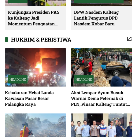
Kunjungan Presiden PKS
DPW Nasdem Kalteng
ke Kalteng Jadi
Lantik Pengurus DPD
Momentum Penguatan
Nasdem Kobar Baru
Soliditas dan Sinergi
Pembangunan
HUKRIM & PERISTIWA
HEADLINE
HEADLINE
Kebakaran Hebat Landa
Aksi Lempar Ayam Busuk
Kawasan Pasar Besar
Warnai Demo Peternak di
Palangka Raya
PLN, Pinsar Kalteng Tuntut
Solusi Pemadaman Listrik