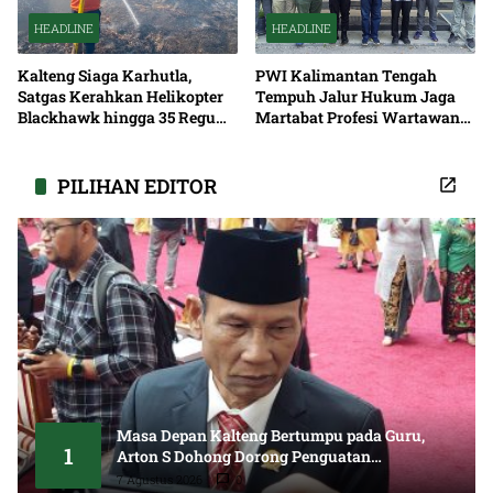
HEADLINE
HEADLINE
Kalteng Siaga Karhutla,
PWI Kalimantan Tengah
Satgas Kerahkan Helikopter
Tempuh Jalur Hukum Jaga
Blackhawk hingga 35 Regu
Martabat Profesi Wartawan
Pemadaman
Bersama
PILIHAN EDITOR
Masa Depan Kalteng Bertumpu pada Guru,
1
Arton S Dohong Dorong Penguatan
Pendidikan
7 Agustus 2026
0