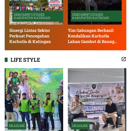
DISKOMINFOSTANDI
DISKOMINFOSTANDI
KABUPATEN KATINGAN
KABUPATEN KATINGAN
Sinergi Lintas Sektor
Tim Gabungan Berhasil
Perkuat Pencegahan
Kendalikan Karhutla
Karhutla di Katingan
Lahan Gambut di Baung
Bango
LIFE STYLE
HEADLINE
HEADLINE