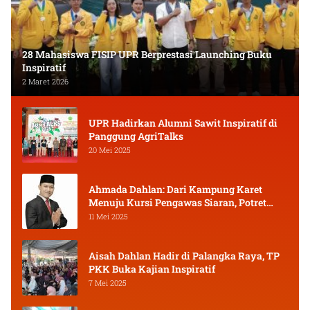
28 Mahasiswa FISIP UPR Berprestasi Launching Buku
Inspiratif
2 Maret 2026
UPR Hadirkan Alumni Sawit Inspiratif di
Panggung AgriTalks
20 Mei 2025
Ahmada Dahlan: Dari Kampung Karet
Menuju Kursi Pengawas Siaran, Potret
Pejuang Muda Kalimantan Tengah
11 Mei 2025
Aisah Dahlan Hadir di Palangka Raya, TP
PKK Buka Kajian Inspiratif
7 Mei 2025