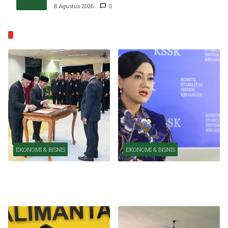
8 Agustus 2026
0
EKONOMI & BISNIS
EKONOMI & BISNIS
EKONOMI & BISNIS
Pelantikan Pejabat Baru
OJK Optimistis Ekonomi
Perkuat Transformasi
Indonesia Tetap Tumbuh
Organisasi OJK
Kuat Tahun Ini