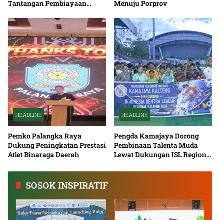
Tantangan Pembiayaan
Menuju Porprov
Nasional Bersama
HEADLINE
HEADLINE
Pemko Palangka Raya
Pengda Kamajaya Dorong
Dukung Peningkatan Prestasi
Pembinaan Talenta Muda
Atlet Binaraga Daerah
Lewat Dukungan ISL Regional
Kalimantan Tengah 2026
SOSOK INSPIRATIF