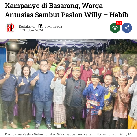
Kampanye di Basarang, Warga
Antusias Sambut Paslon Willy – Habib
348
Redaksi-2
2 Min Baca
7 Oktober 2024
Kampanye Paslon Gubernur dan Wakil Gubernur kalteng Nomor Urut 1, Willy M