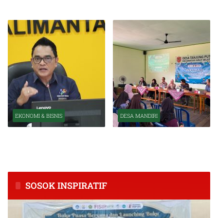
Organisasi OJK
Kuat Tahun Ini
EKONOMI & BISNIS
DESA MANDIRI
BPS Catat Kapuas Alami
Inkubasi Desa EKI
Inflasi Tertinggi di
Tingkatkan Kapasitas Usaha
Kalimantan Tengah
dan Keuangan Masyarakat
SOSOK INSPIRATIF