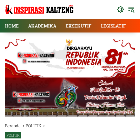
Langsung
ke
konten
HOME
AKADEMIKA
EKSEKUTIF
LEGISLATIF
E
Beranda
POLITIK
POLITIK