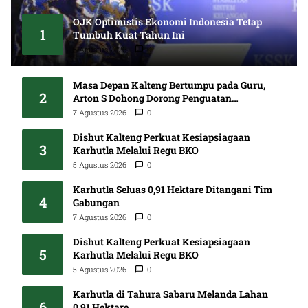
OJK Optimistis Ekonomi Indonesia Tetap
1
Tumbuh Kuat Tahun Ini
5 Agustus 2026
0
Masa Depan Kalteng Bertumpu pada Guru,
2
Arton S Dohong Dorong Penguatan
Pendidikan
7 Agustus 2026
0
Dishut Kalteng Perkuat Kesiapsiagaan
3
Karhutla Melalui Regu BKO
5 Agustus 2026
0
Karhutla Seluas 0,91 Hektare Ditangani Tim
4
Gabungan
7 Agustus 2026
0
Dishut Kalteng Perkuat Kesiapsiagaan
5
Karhutla Melalui Regu BKO
5 Agustus 2026
0
Karhutla di Tahura Sabaru Melanda Lahan
6
0,91 Hektare