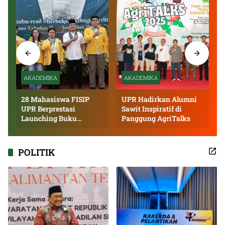
AKADEMIKA
AKADEMIKA
28 Mahasiswa FISIP
UPR Hadirkan Alumni
UPR Berprestasi
Sawit Inspiratif di
Launching Buku
Panggung AgriTalks
Inspiratif
POLITIK