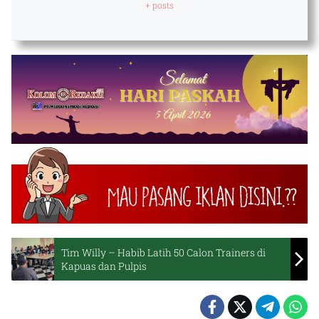
+ posts
Tim Willy – Habib Latih 50 Calon Trainers di
Kapuas dan Pulpis