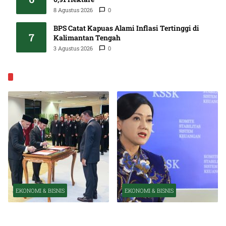
8 Agustus 2026
0
BPS Catat Kapuas Alami Inflasi Tertinggi di
7
Kalimantan Tengah
3 Agustus 2026
0
EKONOMI & BISNIS
EKONOMI & BISNIS
EKONOMI & BISNIS
Pelantikan Pejabat Baru
OJK Optimistis Ekonomi
Perkuat Transformasi
Indonesia Tetap Tumbuh