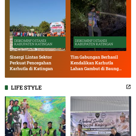
DISKOMINFOSTANDI
DISKOMINFOSTANDI
KABUPATEN KATINGAN
KABUPATEN KATINGAN
Sinergi Lintas Sektor
Tim Gabungan Berhasil
Perkuat Pencegahan
Kendalikan Karhutla
Karhutla di Katingan
Lahan Gambut di Baung
Bango
LIFE STYLE