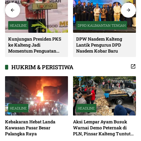
HEADLINE
DPRD KALIMANTAN TENGAH
Kunjungan Presiden PKS
DPW Nasdem Kalteng
ke Kalteng Jadi
Lantik Pengurus DPD
Momentum Penguatan
Nasdem Kobar Baru
Soliditas dan Sinergi
Pembangunan
HUKRIM & PERISTIWA
HEADLINE
HEADLINE
Kebakaran Hebat Landa
Aksi Lempar Ayam Busuk
Kawasan Pasar Besar
Warnai Demo Peternak di
Palangka Raya
PLN, Pinsar Kalteng Tuntut
Solusi Pemadaman Listrik