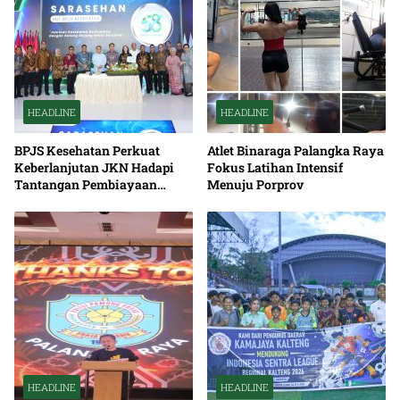
HEADLINE
HEADLINE
BPJS Kesehatan Perkuat
Atlet Binaraga Palangka Raya
Keberlanjutan JKN Hadapi
Fokus Latihan Intensif
Tantangan Pembiayaan
Menuju Porprov
Nasional Bersama
HEADLINE
HEADLINE