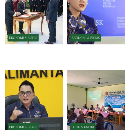
EKONOMI & BISNIS
EKONOMI & BISNIS
Pelantikan Pejabat Baru
OJK Optimistis Ekonomi
Perkuat Transformasi
Indonesia Tetap Tumbuh
Organisasi OJK
Kuat Tahun Ini
EKONOMI & BISNIS
DESA MANDIRI