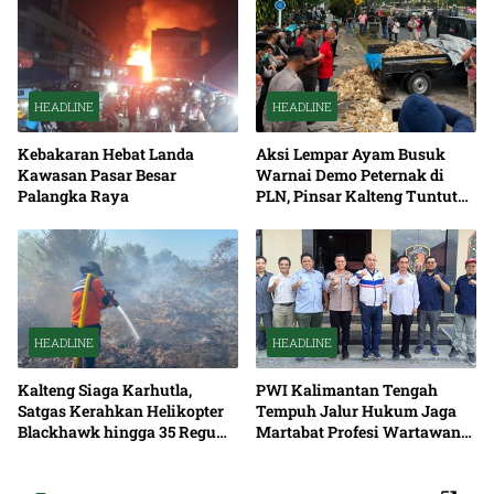
HEADLINE
HEADLINE
Kebakaran Hebat Landa
Aksi Lempar Ayam Busuk
Kawasan Pasar Besar
Warnai Demo Peternak di
Palangka Raya
PLN, Pinsar Kalteng Tuntut
Solusi Pemadaman Listrik
HEADLINE
HEADLINE
Kalteng Siaga Karhutla,
PWI Kalimantan Tengah
Satgas Kerahkan Helikopter
Tempuh Jalur Hukum Jaga
Blackhawk hingga 35 Regu
Martabat Profesi Wartawan
Pemadaman
Bersama