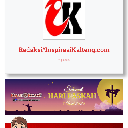
Redaksi^InspirasiKalteng.com
+ posts