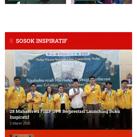
BPS Catat Kapuas Alami
Inkubasi Desa EKI
Inflasi Tertinggi di
Tingkatkan Kapasitas Usaha
Kalimantan Tengah
dan Keuangan Masyarakat
SOSOK INSPIRATIF
28 Mahasiswa FISIP UPR Berprestasi Launching Buku
Inspiratif
2 Maret 2026