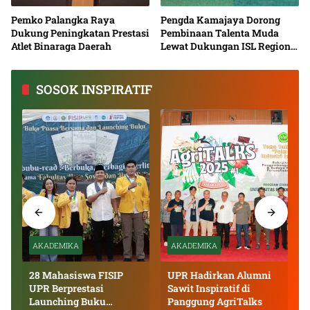
Pemko Palangka Raya
Pengda Kamajaya Dorong
Dukung Peningkatan Prestasi
Pembinaan Talenta Muda
Atlet Binaraga Daerah
Lewat Dukungan ISL Regional
Kalimantan Tengah 2026
SOSOK INSPIRATIF
AKADEMIKA
AKADEMIKA
28 Mahasiswa FISIP
UPR Hadirkan Alumni
UPR Berprestasi
Sawit Inspiratif di
Launching Buku
Panggung AgriTalks