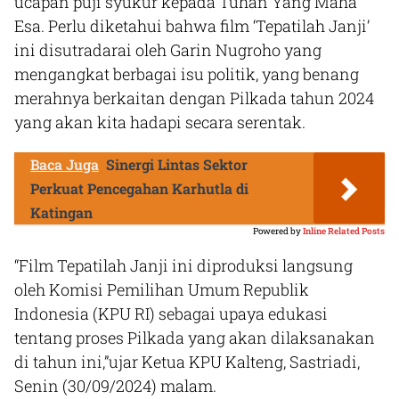
ucapan puji syukur kepada Tuhan Yang Maha
Esa. Perlu diketahui bahwa film ‘Tepatilah Janji’
ini disutradarai oleh Garin Nugroho yang
mengangkat berbagai isu politik, yang benang
merahnya berkaitan dengan Pilkada tahun 2024
yang akan kita hadapi secara serentak.
Baca Juga
Sinergi Lintas Sektor
Perkuat Pencegahan Karhutla di
Katingan
Powered by
Inline Related Posts
“Film Tepatilah Janji ini diproduksi langsung
oleh Komisi Pemilihan Umum Republik
Indonesia (KPU RI) sebagai upaya edukasi
tentang proses Pilkada yang akan dilaksanakan
di tahun ini,”ujar Ketua KPU Kalteng, Sastriadi,
Senin (30/09/2024) malam.