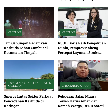
Pendidikan
HEADLINE
HEADLINE
Tim Gabungan Padamkan
RSUD Doris Raih Pengakuan
Karhutla Lahan Gambut di
Dunia, Pemprov Kalteng
Kecamatan Timpah
Percepat Layanan Stroke
hingga Pelosok
DISKOMINFOSTANDI KABUPATEN
KATINGAN
DPRD BARITO UTARA
Sinergi Lintas Sektor Perkuat
Pelebaran Jalan Muara
Pencegahan Karhutla di
Teweh Harus Aman dan
Katingan
Ramah Warga, DPRD Soroti
Debu serta Standar K3