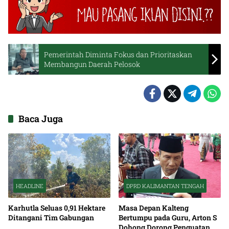
Pemerintah Diminta Fokus dan Prioritaskan
Membangun Daerah Pelosok
Baca Juga
HEADLINE
DPRD KALIMANTAN TENGAH
Karhutla Seluas 0,91 Hektare
Masa Depan Kalteng
Ditangani Tim Gabungan
Bertumpu pada Guru, Arton S
Dohong Dorong Penguatan