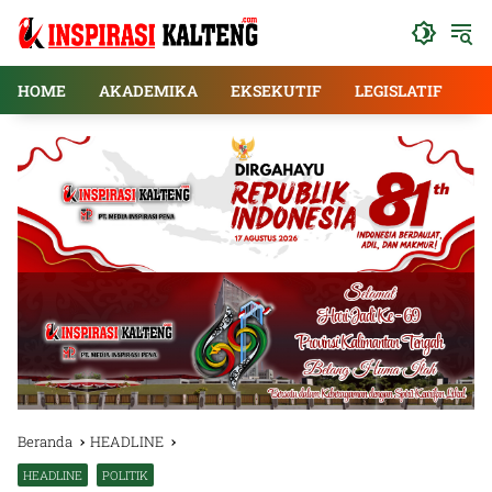
Langsung
ke
konten
HOME
AKADEMIKA
EKSEKUTIF
LEGISLATIF
E
Beranda
HEADLINE
HEADLINE
POLITIK