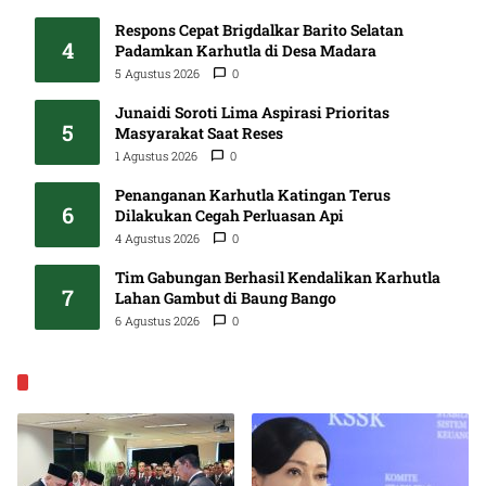
Respons Cepat Brigdalkar Barito Selatan
4
Padamkan Karhutla di Desa Madara
5 Agustus 2026
0
Junaidi Soroti Lima Aspirasi Prioritas
5
Masyarakat Saat Reses
1 Agustus 2026
0
Penanganan Karhutla Katingan Terus
6
Dilakukan Cegah Perluasan Api
4 Agustus 2026
0
Tim Gabungan Berhasil Kendalikan Karhutla
7
Lahan Gambut di Baung Bango
6 Agustus 2026
0
EKONOMI & BISNIS