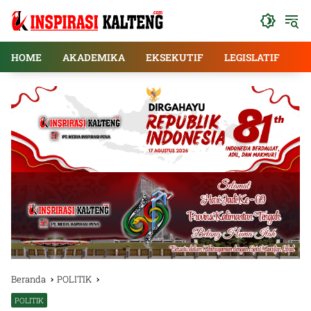
Langsung
ke
konten
HOME
AKADEMIKA
EKSEKUTIF
LEGISLATIF
E
Beranda
POLITIK
POLITIK