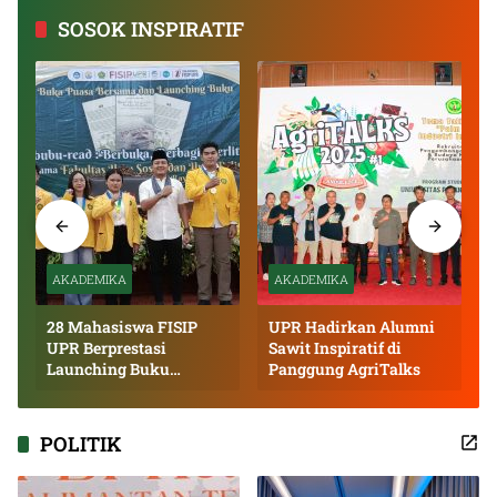
SOSOK INSPIRATIF
AKADEMIKA
AKADEMIKA
28 Mahasiswa FISIP
UPR Hadirkan Alumni
UPR Berprestasi
Sawit Inspiratif di
Launching Buku
Panggung AgriTalks
Inspiratif
POLITIK