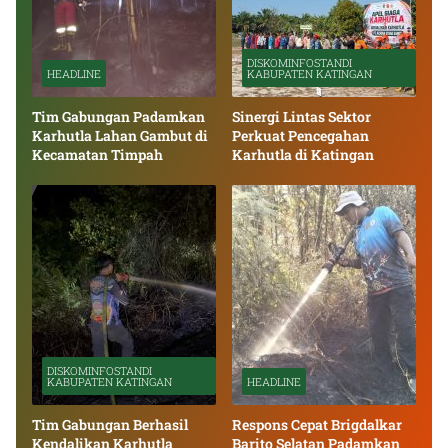
DISKOMINFOSTANDI
HEADLINE
KABUPATEN KATINGAN
Tim Gabungan Padamkan
Sinergi Lintas Sektor
Karhutla Lahan Gambut di
Perkuat Pencegahan
Kecamatan Timpah
Karhutla di Katingan
DISKOMINFOSTANDI
KABUPATEN KATINGAN
HEADLINE
Tim Gabungan Berhasil
Respons Cepat Brigdalkar
Kendalikan Karhutla
Barito Selatan Padamkan