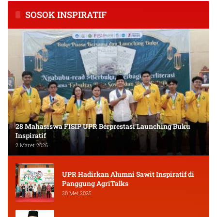
SOSOK INSPIRATIF
28 Mahasiswa FISIP UPR Berprestasi Launching Buku
Inspiratif
2 Maret 2026
UPR Hadirkan Alumni Sawit Inspiratif di
Panggung AgriTalks
20 Mei 2025