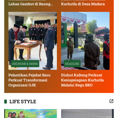
Lahan Gambut di Baung
Karhutla di Desa Madara
Bango
EKONOMI & BISNIS
HEADLINE
Pelantikan Pejabat Baru
Dishut Kalteng Perkuat
Perkuat Transformasi
Kesiapsiagaan Karhutla
Organisasi OJK
Melalui Regu BKO
LIFE STYLE