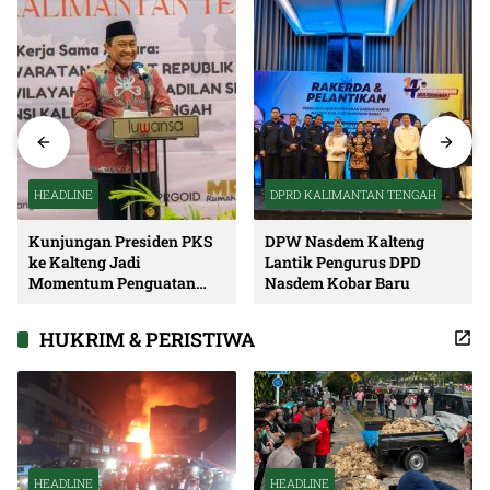
HEADLINE
DPRD KALIMANTAN TENGAH
Kunjungan Presiden PKS
DPW Nasdem Kalteng
ke Kalteng Jadi
Lantik Pengurus DPD
Momentum Penguatan
Nasdem Kobar Baru
Soliditas dan Sinergi
Pembangunan
HUKRIM & PERISTIWA
HEADLINE
HEADLINE