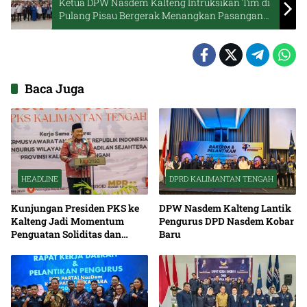
Ketua DPW Nasdem Kalteng Intruksikan Tim di
Pulang Pisau Bergerak Menangkan Pasangan
HARMONIS
Baca Juga
HEADLINE
DPRD KALIMANTAN TENGAH
Kunjungan Presiden PKS ke
DPW Nasdem Kalteng Lantik
Kalteng Jadi Momentum
Pengurus DPD Nasdem Kobar
Penguatan Soliditas dan
Baru
Sinergi Pembangunan