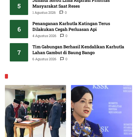
Junaidi Soroti Lima Aspirasi Prioritas
5
Masyarakat Saat Reses
1 Agustus 2026
0
Penanganan Karhutla Katingan Terus
6
Dilakukan Cegah Perluasan Api
4 Agustus 2026
0
Tim Gabungan Berhasil Kendalikan Karhutla
7
Lahan Gambut di Baung Bango
6 Agustus 2026
0
EKONOMI & BISNIS