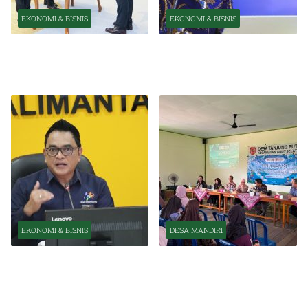
EKONOMI & BISNIS
EKONOMI & BISNIS
Pelantikan Pejabat Baru
OJK Optimistis Ekonomi
Perkuat Transformasi
Indonesia Tetap Tumbuh
Organisasi OJK
Kuat Tahun Ini
EKONOMI & BISNIS
DESA MANDIRI
BPS Catat Kapuas Alami
Inkubasi Desa EKI
Inflasi Tertinggi di
Tingkatkan Kapasitas Usaha
Kalimantan Tengah
dan Keuangan Masyarakat