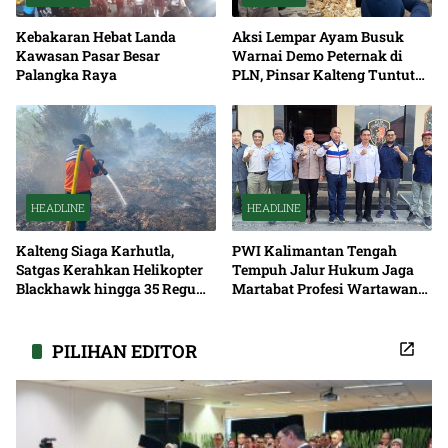
Kebakaran Hebat Landa
Aksi Lempar Ayam Busuk
Kawasan Pasar Besar
Warnai Demo Peternak di
Palangka Raya
PLN, Pinsar Kalteng Tuntut
Solusi Pemadaman Listrik
HEADLINE
HEADLINE
Kalteng Siaga Karhutla,
PWI Kalimantan Tengah
Satgas Kerahkan Helikopter
Tempuh Jalur Hukum Jaga
Blackhawk hingga 35 Regu
Martabat Profesi Wartawan
Pemadaman
Bersama
PILIHAN EDITOR