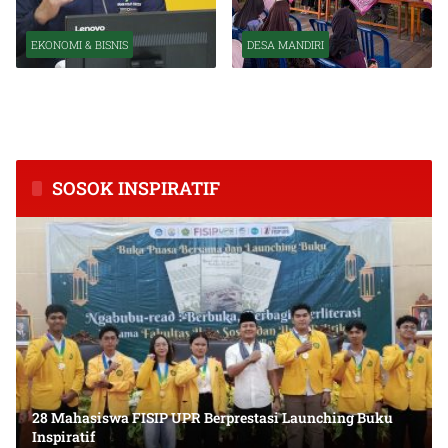
EKONOMI & BISNIS
DESA MANDIRI
BPS Catat Kapuas Alami
Inkubasi Desa EKI
Inflasi Tertinggi di
Tingkatkan Kapasitas Usaha
Kalimantan Tengah
dan Keuangan Masyarakat
SOSOK INSPIRATIF
28 Mahasiswa FISIP UPR Berprestasi Launching Buku
Inspiratif