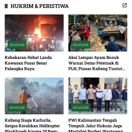
Pembangunan
HUKRIM & PERISTIWA
HEADLINE
HEADLINE
Kebakaran Hebat Landa
Aksi Lempar Ayam Busuk
Kawasan Pasar Besar
Warnai Demo Peternak di
Palangka Raya
PLN, Pinsar Kalteng Tuntut
Solusi Pemadaman Listrik
HEADLINE
HEADLINE
Kalteng Siaga Karhutla,
PWI Kalimantan Tengah
Satgas Kerahkan Helikopter
Tempuh Jalur Hukum Jaga
Blackhawk hingga 35 Regu
Martabat Profesi Wartawan