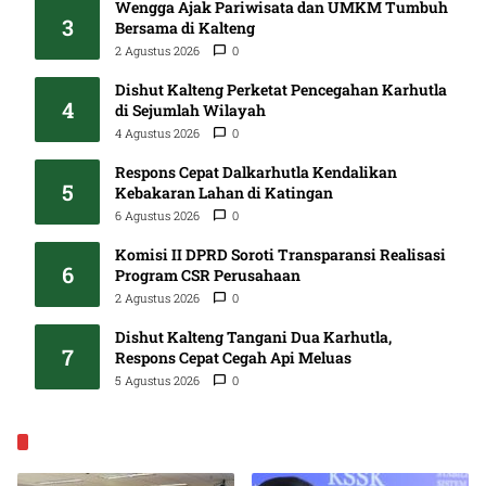
Wengga Ajak Pariwisata dan UMKM Tumbuh
3
Bersama di Kalteng
2 Agustus 2026
0
Dishut Kalteng Perketat Pencegahan Karhutla
4
di Sejumlah Wilayah
4 Agustus 2026
0
Respons Cepat Dalkarhutla Kendalikan
5
Kebakaran Lahan di Katingan
6 Agustus 2026
0
Komisi II DPRD Soroti Transparansi Realisasi
6
Program CSR Perusahaan
2 Agustus 2026
0
Dishut Kalteng Tangani Dua Karhutla,
7
Respons Cepat Cegah Api Meluas
5 Agustus 2026
0
EKONOMI & BISNIS