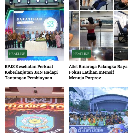
HEADLINE
HEADLINE
BPJS Kesehatan Perkuat
Atlet Binaraga Palangka Raya
Keberlanjutan JKN Hadapi
Fokus Latihan Intensif
Tantangan Pembiayaan
Menuju Porprov
Nasional Bersama