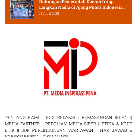
Dukungan Pemerintah Daerah Iringi
Langkah Nadia di Ajang Puteri Indonesia
2025
13 April 2025
TENTANG KAMI
||
BOX REDAKSI
||
PEMASANGAN IKLAN
||
MEDIA PARTNER
||
PEDOMAN MEDIA SIBER
||
ETIKA & KODE
ETIK
||
SOP PERLINDUNGAN WARTAWAN
||
HAK JAWAB &
KOREKSI BERITA
||
DISCLAIMER