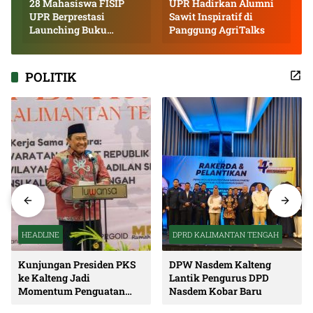
28 Mahasiswa FISIP
UPR Hadirkan Alumni
UPR Berprestasi
Sawit Inspiratif di
Launching Buku
Panggung AgriTalks
Inspiratif
POLITIK
HEADLINE
DPRD KALIMANTAN TENGAH
Kunjungan Presiden PKS
DPW Nasdem Kalteng
ke Kalteng Jadi
Lantik Pengurus DPD
Momentum Penguatan
Nasdem Kobar Baru
Soliditas dan Sinergi