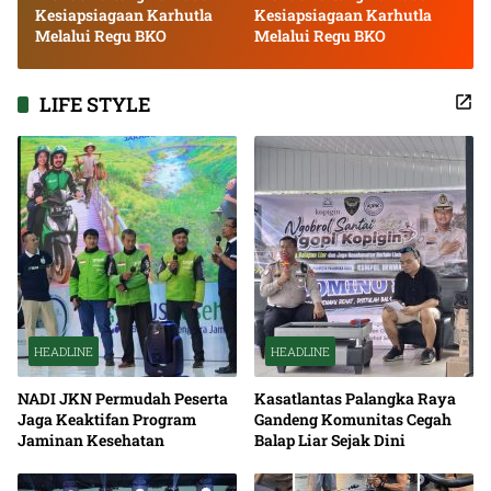
Kesiapsiagaan Karhutla
Kesiapsiagaan Karhutla
Melalui Regu BKO
Melalui Regu BKO
LIFE STYLE
HEADLINE
HEADLINE
NADI JKN Permudah Peserta
Kasatlantas Palangka Raya
Jaga Keaktifan Program
Gandeng Komunitas Cegah
Jaminan Kesehatan
Balap Liar Sejak Dini