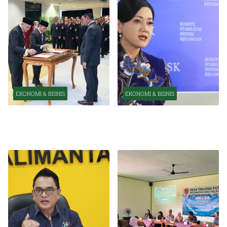
EKONOMI & BISNIS
EKONOMI & BISNIS
Pelantikan Pejabat Baru
OJK Optimistis Ekonomi
Perkuat Transformasi
Indonesia Tetap Tumbuh
Organisasi OJK
Kuat Tahun Ini