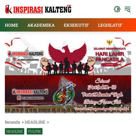
Langsung
ke
konten
HOME
AKADEMIKA
EKSEKUTIF
LEGISLATIF
E
Beranda
HEADLINE
HEADLINE
POLITIK