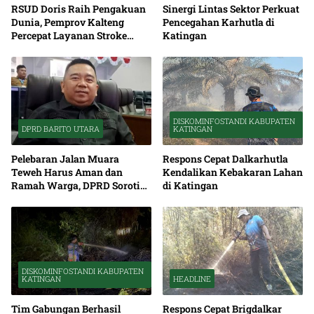
RSUD Doris Raih Pengakuan
Sinergi Lintas Sektor Perkuat
Dunia, Pemprov Kalteng
Pencegahan Karhutla di
Percepat Layanan Stroke
Katingan
hingga Pelosok
DISKOMINFOSTANDI KABUPATEN
DPRD BARITO UTARA
KATINGAN
Pelebaran Jalan Muara
Respons Cepat Dalkarhutla
Teweh Harus Aman dan
Kendalikan Kebakaran Lahan
Ramah Warga, DPRD Soroti
di Katingan
Debu serta Standar K3
DISKOMINFOSTANDI KABUPATEN
KATINGAN
HEADLINE
Tim Gabungan Berhasil
Respons Cepat Brigdalkar