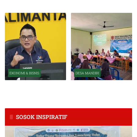
Organisasi OJK
Kuat Tahun Ini
EKONOMI & BISNIS
DESA MANDIRI
BPS Catat Kapuas Alami
Inkubasi Desa EKI
Inflasi Tertinggi di
Tingkatkan Kapasitas Usaha
Kalimantan Tengah
dan Keuangan Masyarakat
SOSOK INSPIRATIF