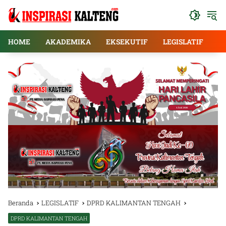
Langsung
ke
konten
HOME
AKADEMIKA
EKSEKUTIF
LEGISLATIF
E
Beranda
LEGISLATIF
DPRD KALIMANTAN TENGAH
DPRD KALIMANTAN TENGAH