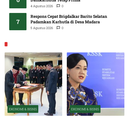
4 Agustus 2026
0
Respons Cepat Brigdalkar Barito Selatan
7
Padamkan Karhutla di Desa Madara
5 Agustus 2026
0
EKONOMI & BISNIS
EKONOMI & BISNIS
EKONOMI & BISNIS
Pelantikan Pejabat Baru
OJK Optimistis Ekonomi
Perkuat Transformasi
Indonesia Tetap Tumbuh