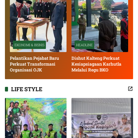
EKONOMI & BISNIS
HEADLINE
Pelantikan Pejabat Baru
Dishut Kalteng Perkuat
Perkuat Transformasi
Kesiapsiagaan Karhutla
Organisasi OJK
Melalui Regu BKO
LIFE STYLE