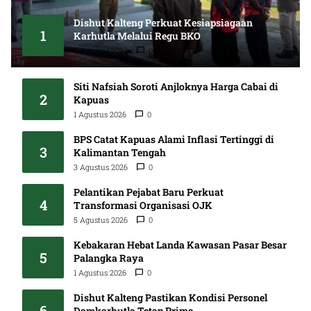
Dishut Kalteng Perkuat Kesiapsiagaan
1
Karhutla Melalui Regu BKO
5 Agustus 2026
0
Siti Nafsiah Soroti Anjloknya Harga Cabai di
2
Kapuas
1 Agustus 2026
0
BPS Catat Kapuas Alami Inflasi Tertinggi di
3
Kalimantan Tengah
3 Agustus 2026
0
Pelantikan Pejabat Baru Perkuat
4
Transformasi Organisasi OJK
5 Agustus 2026
0
Kebakaran Hebat Landa Kawasan Pasar Besar
5
Palangka Raya
1 Agustus 2026
0
Dishut Kalteng Pastikan Kondisi Personel
6
Damkarhutla Tetap Prima