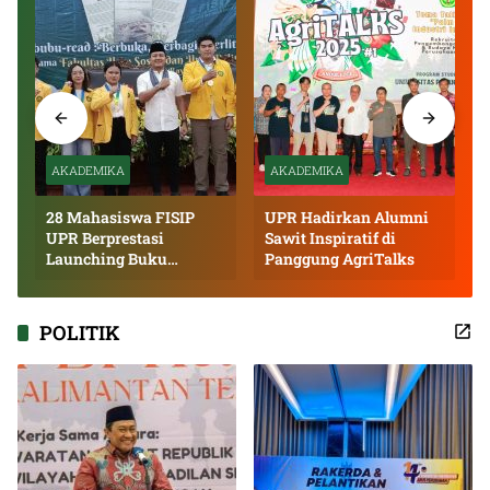
AKADEMIKA
AKADEMIKA
28 Mahasiswa FISIP
UPR Hadirkan Alumni
UPR Berprestasi
Sawit Inspiratif di
Launching Buku
Panggung AgriTalks
Inspiratif
POLITIK