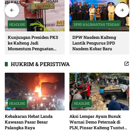
HEADLINE
DPRD KALIMANTAN TENGAH
Kunjungan Presiden PKS
DPW Nasdem Kalteng
ke Kalteng Jadi
Lantik Pengurus DPD
Momentum Penguatan
Nasdem Kobar Baru
Soliditas dan Sinergi
Pembangunan
HUKRIM & PERISTIWA
HEADLINE
HEADLINE
Kebakaran Hebat Landa
Aksi Lempar Ayam Busuk
Kawasan Pasar Besar
Warnai Demo Peternak di
Palangka Raya
PLN, Pinsar Kalteng Tuntut
Solusi Pemadaman Listrik