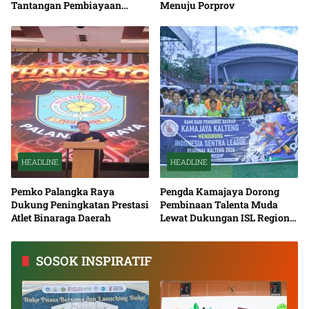
Tantangan Pembiayaan
Menuju Porprov
Nasional Bersama
HEADLINE
HEADLINE
Pemko Palangka Raya
Pengda Kamajaya Dorong
Dukung Peningkatan Prestasi
Pembinaan Talenta Muda
Atlet Binaraga Daerah
Lewat Dukungan ISL Regional
Kalimantan Tengah 2026
SOSOK INSPIRATIF