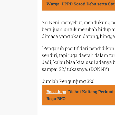
Warga, DPRD Soroti Debu serta St
Sri Neni menyebut, mendukung pe
bertujuan untuk merubah hidup a
dimasa yang akan datang, hingga 
“Pengaruh positif dari pendidikan
sendiri, tapi juga daerah dalam 
Jadi, kalau bisa kita usul adanya
sampai S2,” tukasnya. (DONNY)
Jumlah Pengunjung
326
Baca Juga
Dishut Kalteng Perkuat
Regu BKO