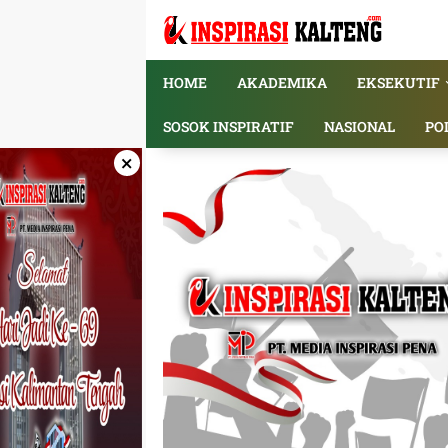
Langsung
ke
konten
HOME
AKADEMIKA
EKSEKUTIF
SOSOK INSPIRATIF
NASIONAL
PO
×