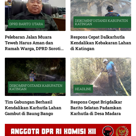
DISKOMINFOSTANDI KABUPATEN
DPRD BARITO UTARA
KATINGAN
Pelebaran Jalan Muara
Respons Cepat Dalkarhutla
Teweh Harus Aman dan
Kendalikan Kebakaran Lahan
Ramah Warga, DPRD Soroti
di Katingan
Debu serta Standar K3
DISKOMINFOSTANDI KABUPATEN
KATINGAN
HEADLINE
Tim Gabungan Berhasil
Respons Cepat Brigdalkar
Kendalikan Karhutla Lahan
Barito Selatan Padamkan
Gambut di Baung Bango
Karhutla di Desa Madara