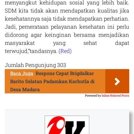
menyangkut kehidupan sosial yang lebih baik.
SDM kita tidak akan mendapatkan kualitas jika
kesehatannya saja tidak mendapatkan perhatian.
Jadi, pemerataan pelayanan kesehatan ini perlu
didorong agar keinginan bersama menjadikan
masyarakat yang sehat dapat
terwujud,”tandasnya.
(Red)
Jumlah Pengunjung
303
Baca Juga
Respons Cepat Brigdalkar
Barito Selatan Padamkan Karhutla di
Desa Madara
Powered by
Inline Related Posts