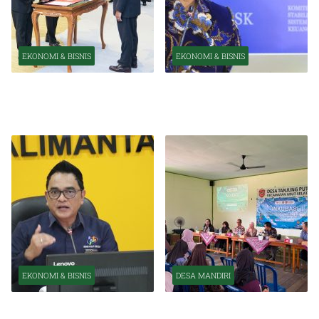
EKONOMI & BISNIS
EKONOMI & BISNIS
Pelantikan Pejabat Baru
OJK Optimistis Ekonomi
Perkuat Transformasi
Indonesia Tetap Tumbuh
Organisasi OJK
Kuat Tahun Ini
EKONOMI & BISNIS
DESA MANDIRI
BPS Catat Kapuas Alami
Inkubasi Desa EKI