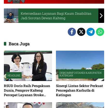
Ketersediaan Layanan Bagi Kaum Disabilitas
Jadi Sorotan Dewan Kalteng
Baca Juga
DISKOMINFOSTANDI KABUPATEN
HEADLINE
KATINGAN
RSUD Doris Raih Pengakuan
Sinergi Lintas Sektor Perkuat
Dunia, Pemprov Kalteng
Pencegahan Karhutla di
Percepat Layanan Stroke
Katingan
hingga Pelosok