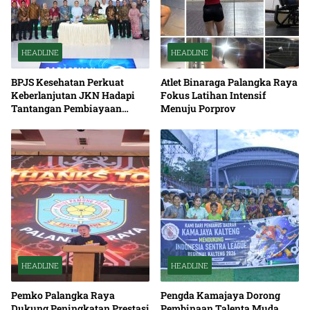
HEADLINE
HEADLINE
BPJS Kesehatan Perkuat
Atlet Binaraga Palangka Raya
Keberlanjutan JKN Hadapi
Fokus Latihan Intensif
Tantangan Pembiayaan
Menuju Porprov
Nasional Bersama
HEADLINE
HEADLINE
Pemko Palangka Raya
Pengda Kamajaya Dorong
Dukung Peningkatan Prestasi
Pembinaan Talenta Muda