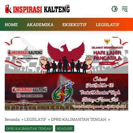
Langsung
ke
konten
HOME
AKADEMIKA
EKSEKUTIF
LEGISLATIF
E
Beranda
LEGISLATIF
DPRD KALIMANTAN TENGAH
DPRD KALIMANTAN TENGAH
HEADLINE