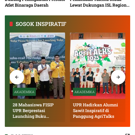
Atlet Binaraga Daerah
Lewat Dukungan ISL Regional
Kalimantan Tengah 2026
SOSOK INSPIRATIF
AKADEMIKA
AKADEMIKA
28 Mahasiswa FISIP
UPR Hadirkan Alumni
UPR Berprestasi
Sawit Inspiratif di
Launching Buku
Panggung AgriTalks
Inspiratif