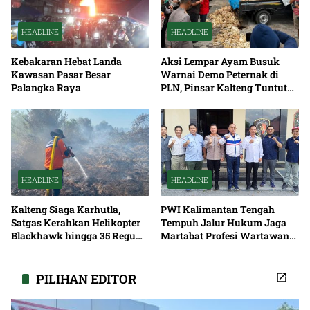
HEADLINE
HEADLINE
Kebakaran Hebat Landa
Aksi Lempar Ayam Busuk
Kawasan Pasar Besar
Warnai Demo Peternak di
Palangka Raya
PLN, Pinsar Kalteng Tuntut
Solusi Pemadaman Listrik
HEADLINE
HEADLINE
Kalteng Siaga Karhutla,
PWI Kalimantan Tengah
Satgas Kerahkan Helikopter
Tempuh Jalur Hukum Jaga
Blackhawk hingga 35 Regu
Martabat Profesi Wartawan
Pemadaman
Bersama
PILIHAN EDITOR