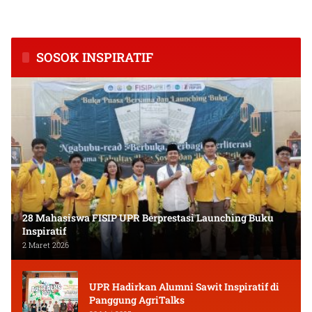
Inflasi Tertinggi di
Tingkatkan Kapasitas Usaha
Kalimantan Tengah
dan Keuangan Masyarakat
SOSOK INSPIRATIF
28 Mahasiswa FISIP UPR Berprestasi Launching Buku
Inspiratif
2 Maret 2026
UPR Hadirkan Alumni Sawit Inspiratif di
Panggung AgriTalks