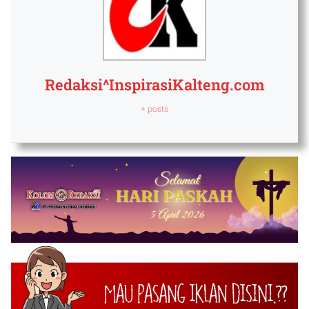
Redaksi^InspirasiKalteng.com
+ posts