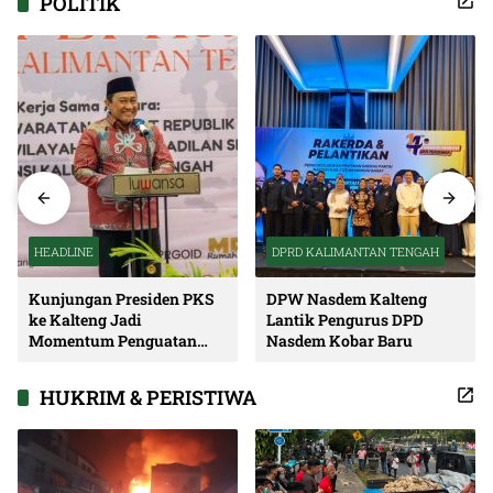
POLITIK
HEADLINE
DPRD KALIMANTAN TENGAH
Kunjungan Presiden PKS
DPW Nasdem Kalteng
ke Kalteng Jadi
Lantik Pengurus DPD
Momentum Penguatan
Nasdem Kobar Baru
Soliditas dan Sinergi
Pembangunan
HUKRIM & PERISTIWA