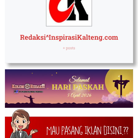
Redaksi^InspirasiKalteng.com
+ posts