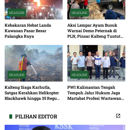
HEADLINE
HEADLINE
Kebakaran Hebat Landa
Aksi Lempar Ayam Busuk
Kawasan Pasar Besar
Warnai Demo Peternak di
Palangka Raya
PLN, Pinsar Kalteng Tuntut
Solusi Pemadaman Listrik
HEADLINE
HEADLINE
Kalteng Siaga Karhutla,
PWI Kalimantan Tengah
Satgas Kerahkan Helikopter
Tempuh Jalur Hukum Jaga
Blackhawk hingga 35 Regu
Martabat Profesi Wartawan
Pemadaman
Bersama
PILIHAN EDITOR