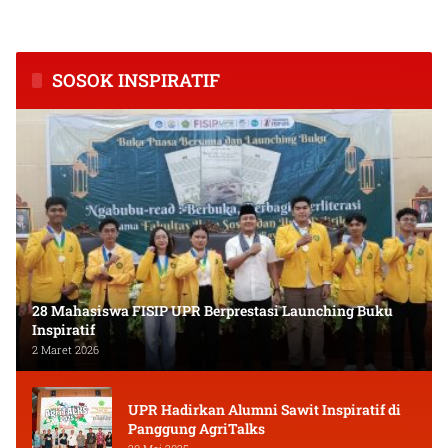
Kalimantan Tengah
dan Keuangan Masyarakat
SOSOK INSPIRATIF
28 Mahasiswa FISIP UPR Berprestasi Launching Buku
Inspiratif
2 Maret 2026
UPR Hadirkan Alumni Sawit Inspiratif di
Panggung AgriTalks