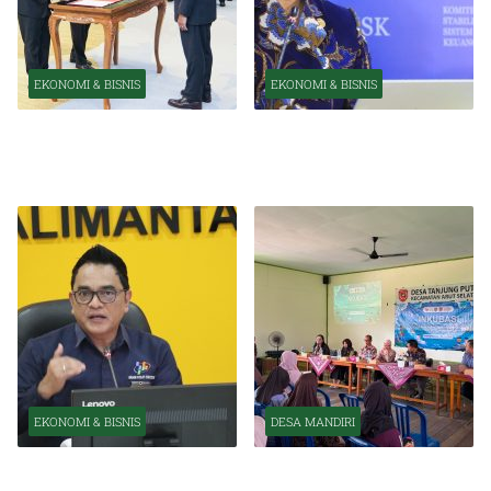
EKONOMI & BISNIS
EKONOMI & BISNIS
Pelantikan Pejabat Baru
OJK Optimistis Ekonomi
Perkuat Transformasi
Indonesia Tetap Tumbuh
Organisasi OJK
Kuat Tahun Ini
EKONOMI & BISNIS
DESA MANDIRI
BPS Catat Kapuas Alami
Inkubasi Desa EKI
Inflasi Tertinggi di
Tingkatkan Kapasitas Usaha