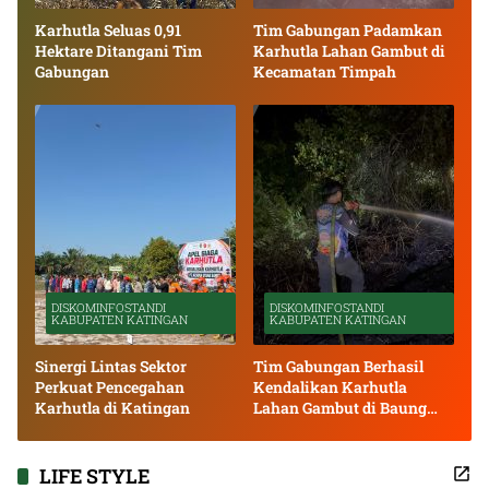
Karhutla Seluas 0,91
Tim Gabungan Padamkan
Hektare Ditangani Tim
Karhutla Lahan Gambut di
Gabungan
Kecamatan Timpah
DISKOMINFOSTANDI
DISKOMINFOSTANDI
KABUPATEN KATINGAN
KABUPATEN KATINGAN
Sinergi Lintas Sektor
Tim Gabungan Berhasil
Perkuat Pencegahan
Kendalikan Karhutla
Karhutla di Katingan
Lahan Gambut di Baung
Bango
LIFE STYLE