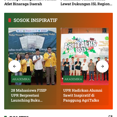
Atlet Binaraga Daerah
Lewat Dukungan ISL Regional
Kalimantan Tengah 2026
SOSOK INSPIRATIF
AKADEMIKA
AKADEMIKA
28 Mahasiswa FISIP
UPR Hadirkan Alumni
UPR Berprestasi
Sawit Inspiratif di
Launching Buku
Panggung AgriTalks
Inspiratif