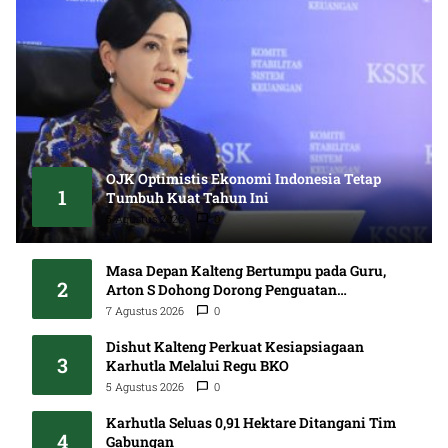
OJK Optimistis Ekonomi Indonesia Tetap
1
Tumbuh Kuat Tahun Ini
5 Agustus 2026
0
Masa Depan Kalteng Bertumpu pada Guru,
2
Arton S Dohong Dorong Penguatan
Pendidikan
7 Agustus 2026
0
Dishut Kalteng Perkuat Kesiapsiagaan
3
Karhutla Melalui Regu BKO
5 Agustus 2026
0
Karhutla Seluas 0,91 Hektare Ditangani Tim
4
Gabungan