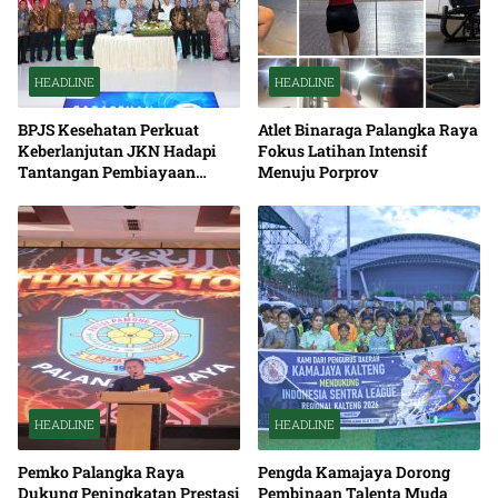
HEADLINE
HEADLINE
BPJS Kesehatan Perkuat
Atlet Binaraga Palangka Raya
Keberlanjutan JKN Hadapi
Fokus Latihan Intensif
Tantangan Pembiayaan
Menuju Porprov
Nasional Bersama
HEADLINE
HEADLINE
Pemko Palangka Raya
Pengda Kamajaya Dorong
Dukung Peningkatan Prestasi
Pembinaan Talenta Muda