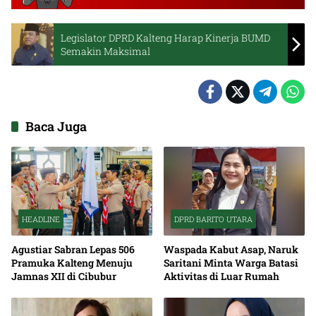
Legislator DPRD Kalteng Harap Kinerja BUMD
Semakin Maksimal
Baca Juga
HEADLINE
DPRD BARITO UTARA
Agustiar Sabran Lepas 506
Waspada Kabut Asap, Naruk
Pramuka Kalteng Menuju
Saritani Minta Warga Batasi
Jamnas XII di Cibubur
Aktivitas di Luar Rumah