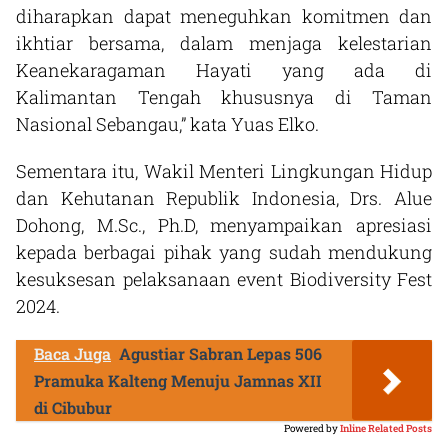
diharapkan dapat meneguhkan komitmen dan
ikhtiar bersama, dalam menjaga kelestarian
Keanekaragaman Hayati yang ada di
Kalimantan Tengah khususnya di Taman
Nasional Sebangau,” kata Yuas Elko.
Sementara itu, Wakil Menteri Lingkungan Hidup
dan Kehutanan Republik Indonesia, Drs. Alue
Dohong, M.Sc., Ph.D, menyampaikan apresiasi
kepada berbagai pihak yang sudah mendukung
kesuksesan pelaksanaan event Biodiversity Fest
2024.
Baca Juga
Agustiar Sabran Lepas 506
Pramuka Kalteng Menuju Jamnas XII
di Cibubur
Powered by
Inline Related Posts