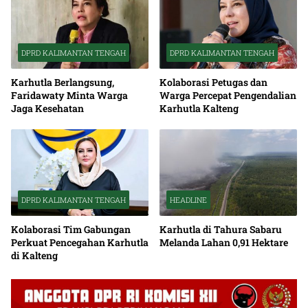
DPRD KALIMANTAN TENGAH
DPRD KALIMANTAN TENGAH
Karhutla Berlangsung,
Kolaborasi Petugas dan
Faridawaty Minta Warga
Warga Percepat Pengendalian
Jaga Kesehatan
Karhutla Kalteng
DPRD KALIMANTAN TENGAH
HEADLINE
Kolaborasi Tim Gabungan
Karhutla di Tahura Sabaru
Perkuat Pencegahan Karhutla
Melanda Lahan 0,91 Hektare
di Kalteng