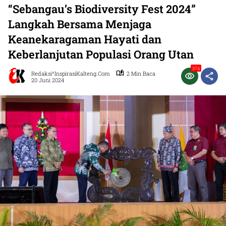
“Sebangau’s Biodiversity Fest 2024”
Langkah Bersama Menjaga
Keanekaragaman Hayati dan
Keberlanjutan Populasi Orang Utan
374
Redaksi^InspirasiKalteng.com
2 Min Baca
20 Juni 2024