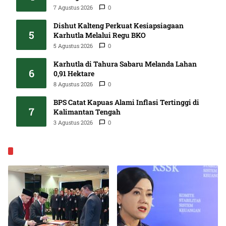
7 Agustus 2026
0
Dishut Kalteng Perkuat Kesiapsiagaan
5
Karhutla Melalui Regu BKO
5 Agustus 2026
0
Karhutla di Tahura Sabaru Melanda Lahan
6
0,91 Hektare
8 Agustus 2026
0
BPS Catat Kapuas Alami Inflasi Tertinggi di
7
Kalimantan Tengah
3 Agustus 2026
0
EKONOMI & BISNIS