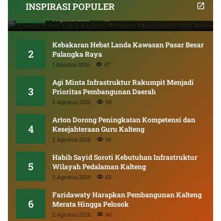
INSPIRASI POPULER
1
Masyarakat Saat Reses
1 Agustus 2026
89
Kebakaran Hebat Landa Kawasan Pasar Besar
2
Palangka Raya
1 Agustus 2026
87
Agi Minta Infrastruktur Rakumpit Menjadi
3
Prioritas Pembangunan Daerah
2 Agustus 2026
69
Arton Dorong Peningkatan Kompetensi dan
4
Kesejahteraan Guru Kalteng
2 Agustus 2026
65
Habib Sayid Soroti Kebutuhan Infrastruktur
5
Wilayah Pedalaman Kalteng
3 Agustus 2026
63
Faridawaty Harapkan Pembangunan Kalteng
6
Merata Hingga Pelosok
2 Agustus 2026
60