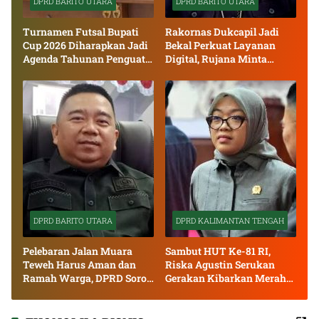
DPRD BARITO UTARA
DPRD BARITO UTARA
Turnamen Futsal Bupati
Rakornas Dukcapil Jadi
Cup 2026 Diharapkan Jadi
Bekal Perkuat Layanan
Agenda Tahunan Penguat
Digital, Rujana Minta
Kebersamaan
Hasilnya Segera
Diterapkan
DPRD BARITO UTARA
DPRD KALIMANTAN TENGAH
Pelebaran Jalan Muara
Sambut HUT Ke-81 RI,
Teweh Harus Aman dan
Riska Agustin Serukan
Ramah Warga, DPRD Soroti
Gerakan Kibarkan Merah
Debu serta Standar K3
Putih di Seluruh Kalteng