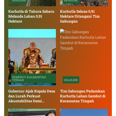
HEADLINE
HEADLINE
Karhutla di Tahura Sabaru
Karhutla Seluas 0,91
Melanda Lahan 0,91
Hektare Ditangani Tim
Hektare
Gabungan
PEMPROV KALIMANTAN
TENGAH
HEADLINE
Gubernur Ajak Kepala Desa
Tim Gabungan Padamkan
dan Lurah Perkuat
Karhutla Lahan Gambut di
Akuntabilitas Demi
Kecamatan Timpah
Percepatan Pembangunan
Kalteng