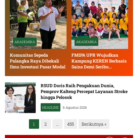
AKADEMIKA
AKADEMIKA
Komunitas Sepeda
FMIPA UPR Wujudkan
Palangka Raya Dibekali
Kampung KEREN Berbasis
Ilmu Investasi Pasar Modal
Sains Demi Seribu
Kehidupan
RSUD Doris Raih Pengakuan Dunia,
Pemprov Kalteng Percepat Layanan Stroke
hingga Pelosok
HEADLINE
6 Agustus 2026
Paginasi
1
2
…
455
Berikutnya »
pos