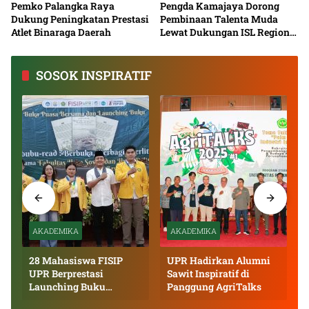
Pemko Palangka Raya
Pengda Kamajaya Dorong
Dukung Peningkatan Prestasi
Pembinaan Talenta Muda
Atlet Binaraga Daerah
Lewat Dukungan ISL Regional
Kalimantan Tengah 2026
SOSOK INSPIRATIF
AKADEMIKA
AKADEMIKA
28 Mahasiswa FISIP
UPR Hadirkan Alumni
UPR Berprestasi
Sawit Inspiratif di
Launching Buku
Panggung AgriTalks
Inspiratif