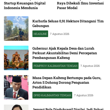
Startup Keuangan Digital
Raya Dibekali Ilmu Investasi
Indonesia Mendunia
Pasar Modal
Karhutla Seluas 0,91 Hektare Ditangani Tim
Gabungan
HEADLINE
7 Agustus 2026
Gubernur Ajak Kepala Desa dan Lurah
Perkuat Akuntabilitas Demi Percepatan
Pembangunan Kalteng
PEMPROV KALIMANTAN TENGAH
7 Agustus 2026
Masa Depan Kalteng Bertumpu pada Guru,
Arton S Dohong Dorong Penguatan
Pendidikan
DPRD KALIMANTAN TENGAH
7 Agustus 2026
Jemput Bola Disdukcapil Dinilai Jadi Solusi