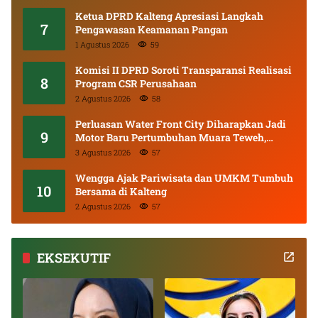
Ketua DPRD Kalteng Apresiasi Langkah
7
Pengawasan Keamanan Pangan
1 Agustus 2026
59
Komisi II DPRD Soroti Transparansi Realisasi
8
Program CSR Perusahaan
2 Agustus 2026
58
Perluasan Water Front City Diharapkan Jadi
9
Motor Baru Pertumbuhan Muara Teweh,
DPRD Minta Proses Libatkan Masyarakat
3 Agustus 2026
57
Wengga Ajak Pariwisata dan UMKM Tumbuh
10
Bersama di Kalteng
2 Agustus 2026
57
EKSEKUTIF