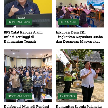
EKONOMI & BISNIS
DESA MANDIRI
BPS Catat Kapuas Alami
Inkubasi Desa EKI
Inflasi Tertinggi di
Tingkatkan Kapasitas Usaha
Kalimantan Tengah
dan Keuangan Masyarakat
EKONOMI & BISNIS
AKADEMIKA
Kolaborasi Menjadi Fondasi
Komunitas Sepeda Palangka